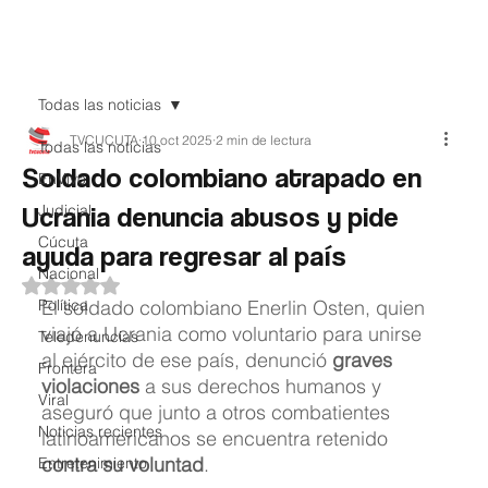
Teledenuncia
Todas las noticias
TVCUCUTA
10 oct 2025
2 min de lectura
Todas las noticias
Soldado colombiano atrapado en
EnVivo
Ucrania denuncia abusos y pide
Judicial
Cúcuta
ayuda para regresar al país
Nacional
Obtuvo NaN de 5 estrellas.
Política
El soldado colombiano Enerlin Osten, quien 
viajó a Ucrania como voluntario para unirse 
Teledenuncias
al ejército de ese país, denunció 
graves 
Frontera
violaciones
 a sus derechos humanos y 
Viral
aseguró que junto a otros combatientes 
Noticias recientes
latinoamericanos se encuentra retenido 
contra su voluntad
. 
Entretenimiento