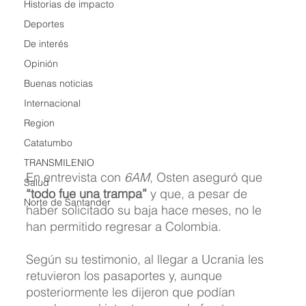
Historias de impacto
Deportes
De interés
Opinión
Buenas noticias
Internacional
Region
Catatumbo
TRANSMILENIO
En entrevista con 
6AM
, Osten aseguró que 
Salud
“todo fue una trampa”
 y que, a pesar de 
Norte de Santander
haber solicitado su baja hace meses, no le 
han permitido regresar a Colombia.
Según su testimonio, al llegar a Ucrania les 
retuvieron los pasaportes y, aunque 
posteriormente les dijeron que podían 