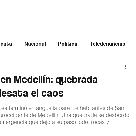
Frontera
Política
Judicial
Entretenimiento
Vira
cuta
Nacional
Política
Teledenuncias
Deportes
De interés
Opinión
Buenas no
en Medellín: quebrada
desata el caos
Norte de Santander
sa terminó en angustia para los habitantes de San 
suroccidente de Medellín. Una quebrada se desbordó 
emergencia que dejó a su paso lodo, rocas y 