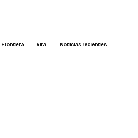
Teledenuncia
l
Opinión
Frontera
Viral
Noticias recientes
ticias
Internacional
Region