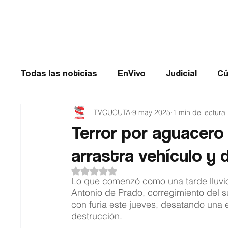
Cúcuta
Todas las noticias
EnVivo
Judicial
Cú
TVCUCUTA
9 may 2025
1 min de lectura
Entretenimiento
Historias de impacto
Terror por aguacero 
arrastra vehículo y 
Catatumbo
TRANSMILENIO
Salud
Obtuvo NaN de 5 estrellas.
Lo que comenzó como una tarde lluvio
Antonio de Prado, corregimiento del 
con furia este jueves, desatando una 
destrucción.