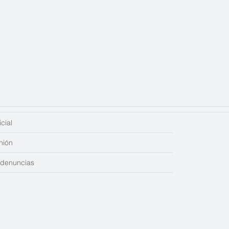
cial
nión
edenuncias