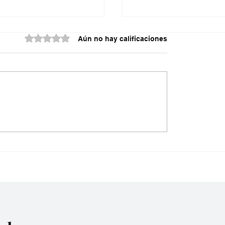
Obtuvo 0 de 5 estrellas.
Aún no hay calificaciones
ón seis integrantes
Dólar tocó los $3.182 
en de Aragua’
aumenta la tensión po
tasas de interés