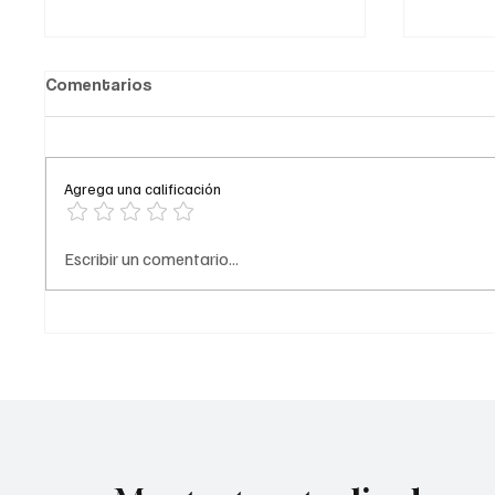
Comentarios
Agrega una calificación
Comediante señalado de
A prisi
Escribir un comentario...
acoso
del ‘Tr