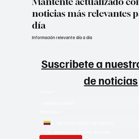
Mantente actualizado con
noticias más relevantes p
día
Información relevante día a día
Suscribete a nuestro
de noticias
Correo
*
Whatsapp
*
Si, quiero estar al tanto día a día