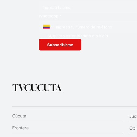
Whatsapp
*
Si, quiero estar al tanto día a día
Subscribirme
TVCUCUTA
Cúcuta
Judi
Frontera
Opi