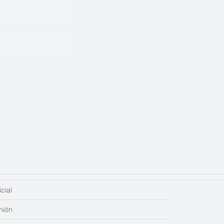
cial
nión