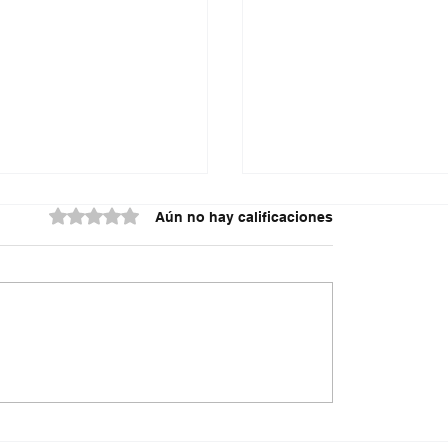
Obtuvo 0 de 5 estrellas.
Aún no hay calificaciones
do contra la policía
¿Irregularidades en el
cuta
acueducto Metropoli