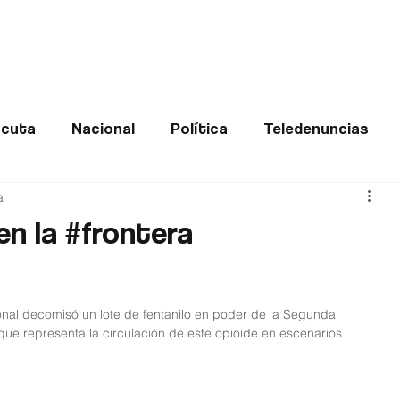
Frontera
Política
Judicial
Entretenimiento
Vira
cuta
Nacional
Política
Teledenuncias
a
Deportes
De interés
Opinión
Buenas no
en la #frontera
Norte de Santander
onal decomisó un lote de fentanilo en poder de la Segunda 
que representa la circulación de este opioide en escenarios 