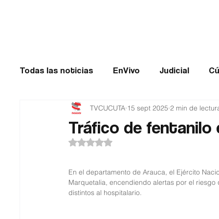
Cúcuta
Todas las noticias
EnVivo
Judicial
Cú
TVCUCUTA
15 sept 2025
2 min de lectur
Entretenimiento
Historias de impacto
Tráfico de fentanilo 
Obtuvo NaN de 5 estrellas.
Catatumbo
TRANSMILENIO
Salud
En el departamento de Arauca, el Ejército Naci
Marquetalia, encendiendo alertas por el riesgo 
distintos al hospitalario.