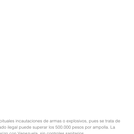
abituales incautaciones de armas o explosivos, pues se trata de 
ado ilegal puede superar los 500.000 pesos por ampolla. La 
erizo con Venezuela, sin controles sanitarios.