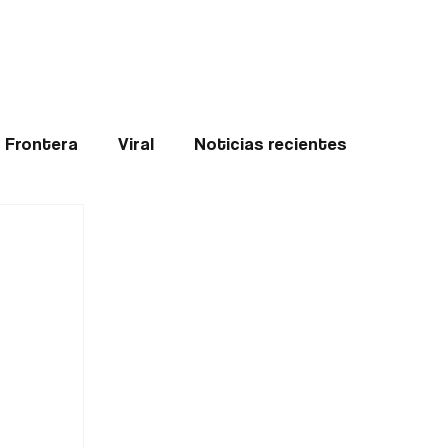
Teledenuncia
l
Opinión
Frontera
Viral
Noticias recientes
ticias
Internacional
Region