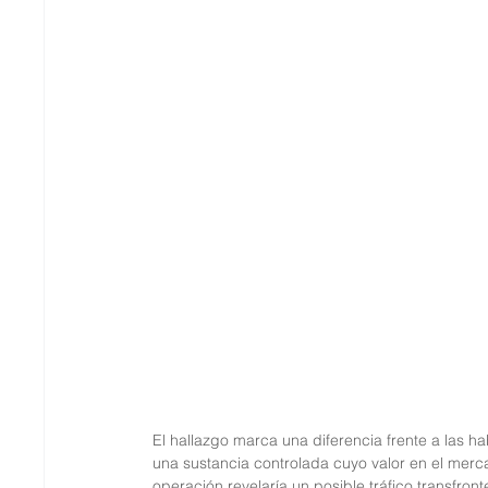
El hallazgo marca una diferencia frente a las h
una sustancia controlada cuyo valor en el merc
operación revelaría un posible tráfico transfront