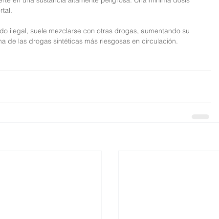
rte en una sustancia altamente peligrosa. Una mínima dosis 
tal.
do ilegal, suele mezclarse con otras drogas, aumentando su 
 una de las drogas sintéticas más riesgosas en circulación.