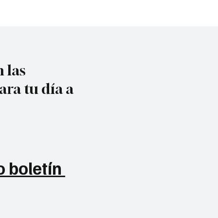
 las
ara tu día a
 boletín 