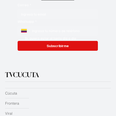
Correo
*
Whatsapp
*
Si, quiero estar al tanto día a día
Subscribirme
TVCUCUTA
Cúcuta
Frontera
Viral