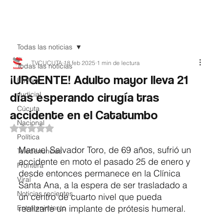
Teledenuncia
Todas las noticias
TVCUCUTA
18 feb 2025
1 min de lectura
Todas las noticias
¡URGENTE! Adulto mayor lleva 21
EnVivo
días esperando cirugía tras
Judicial
Cúcuta
accidente en el Catatumbo
Nacional
Obtuvo NaN de 5 estrellas.
Política
Manuel Salvador Toro, de 69 años, sufrió un 
Teledenuncias
accidente en moto el pasado 25 de enero y 
Frontera
desde entonces permanece en la Clínica 
Viral
Santa Ana, a la espera de ser trasladado a 
Noticias recientes
un centro de cuarto nivel que pueda 
realizarle un implante de prótesis humeral.
Entretenimiento