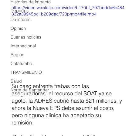
Historias de impacto
https://video.wixstatic.com/video/b170bf_797bedda6e484
Deportes
332a39945bc1b289dac/720p/mp4/file.mp4
De interés
Opinión
Buenas noticias
Internacional
Region
Catatumbo
TRANSMILENIO
Salud
Su caso enfrenta trabas con las 
Norte de Santander
aseguradoras: el recurso del SOAT ya se 
agotó, la ADRES cubrió hasta $21 millones, y 
ahora la Nueva EPS debe asumir el costo, 
pero ninguna clínica ha aceptado su 
remisión.