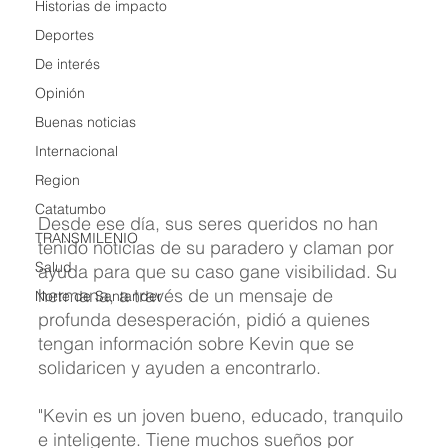
Historias de impacto
Deportes
De interés
Opinión
Buenas noticias
Internacional
Region
Catatumbo
Desde ese día, sus seres queridos no han 
TRANSMILENIO
tenido noticias de su paradero y claman por 
Salud
ayuda para que su caso gane visibilidad. Su 
hermana, a través de un mensaje de 
Norte de Santander
profunda desesperación, pidió a quienes 
tengan información sobre Kevin que se 
solidaricen y ayuden a encontrarlo.
"Kevin es un joven bueno, educado, tranquilo 
e inteligente. Tiene muchos sueños por 