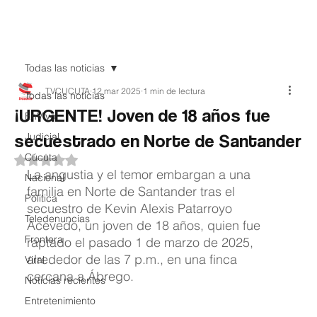
Teledenuncia
Todas las noticias
TVCUCUTA
12 mar 2025
1 min de lectura
Todas las noticias
¡URGENTE! Joven de 18 años fue
EnVivo
secuestrado en Norte de Santander
Judicial
Cúcuta
Obtuvo NaN de 5 estrellas.
La angustia y el temor embargan a una 
Nacional
familia en Norte de Santander tras el 
Política
secuestro de Kevin Alexis Patarroyo 
Teledenuncias
Acevedo, un joven de 18 años, quien fue 
Frontera
raptado el pasado 1 de marzo de 2025, 
alrededor de las 7 p.m., en una finca 
Viral
cercana a Ábrego.
Noticias recientes
Entretenimiento