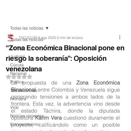
Teledenuncia
Todas las noticias
TVCUCUTA
9 ago 2025
2 min de lectura
Todas las noticias
“Zona Económica Binacional pone en
EnVivo
riesgo la soberanía”: Oposición
Judicial
Cúcuta
venezolana
Nacional
Obtuvo NaN de 5 estrellas.
Política
La propuesta de una 
Zona Económica 
Binacional
 entre Colombia y Venezuela sigue 
Teledenuncias
generando tensiones a ambos lados de la 
Frontera
frontera. Esta vez, la advertencia vino desde 
Viral
el estado Táchira, donde la diputada 
Noticias recientes
opositora 
Karim Vera
 cuestionó duramente el 
proyecto, calificándolo como un posible 
Entretenimiento