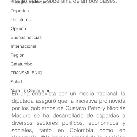
riesgo para la soberanía de ambos países.
Historias de impacto
Deportes
De interés
Opinión
Buenas noticias
Internacional
Region
Catatumbo
TRANSMILENIO
Salud
Norte de Santander
En una entrevista con un medio nacional, la 
diputada aseguró que la iniciativa promovida 
por los gobiernos de Gustavo Petro y Nicolás 
Maduro se ha desarrollado de espaldas a 
diversos sectores políticos, económicos y 
sociales, tanto en Colombia como en 