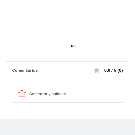
Así quedó el comando de la Policía de
#Norte de Santander tras el at@qu3
terr0r1st@ de la madrugada
¡Impactante! Así quedó el comando de la
Comentarios
0.0 / 5 (0)
Policía de #Norte de Santander tras el at@qu3
terr0r1st@ de la madrugada. De acuerdo con la
información preliminar, la explosión estuvo
Comentar y calificar...
acompañada por ráf@g@s