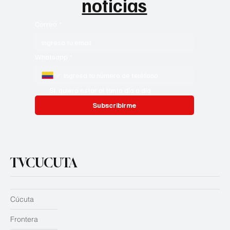
noticias
Correo
*
Whatsapp
*
Si, quiero estar al tanto día a día
Subscribirme
TVCUCUTA
Cúcuta
Frontera