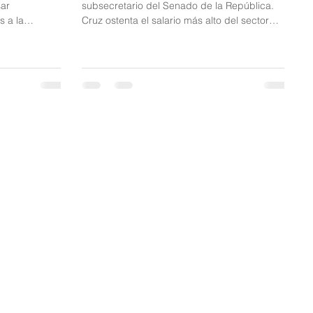
sar
subsecretario del Senado de la República.
 a la
Cruz ostenta el salario más alto del sector
n la avenida
público en el país, inclusive más alto que el de
uerdo con
funcionarios de alto rango; nadie se explica
ormada se
esta particularidad. El Subsecretario General
nes de
del Senado tiene un salario de $98 millones
orprendida con
mensuales al sumar salario, prima de
destinados a
antigüedad, bonificaciones, vacaciones y
. La Policía
primas semestrales. Ingresó como empleado
mó que la
del Senado el 20 de diciembre de 1984. A
ción de la Fi
julio de 2026