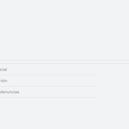
cial
nión
edenuncias