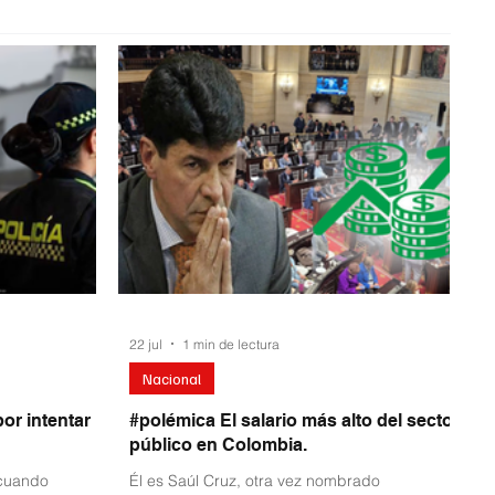
22 jul
1 min de lectura
Nacional
por intentar
#polémica El salario más alto del sector
público en Colombia.
 cuando
Él es Saúl Cruz, otra vez nombrado