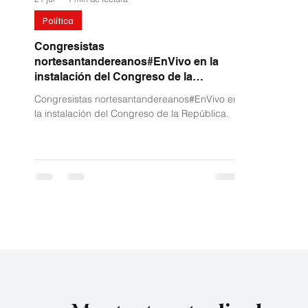
Política
Congresistas
nortesantandereanos#EnVivo en la
instalación del Congreso de la
República.
Congresistas nortesantandereanos#EnVivo en
la instalación del Congreso de la República.