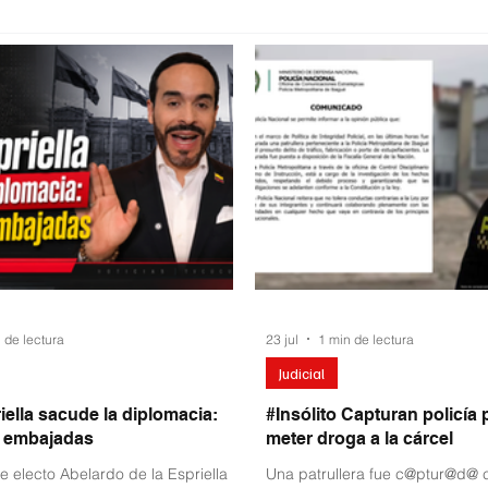
 de lectura
23 jul
1 min de lectura
Judicial
iella sacude la diplomacia:
#Insólito Capturan policía 
4 embajadas
meter droga a la cárcel
e electo Abelardo de la Espriella
Una patrullera fue c@ptur@d@