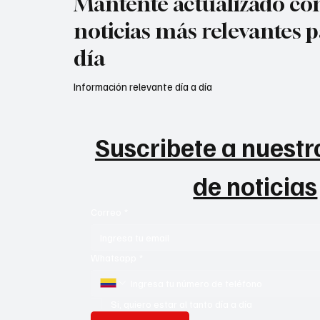
Mantente actualizado con
noticias más relevantes p
día
Información relevante día a día
Suscribete a nuestro
de noticias
Correo
*
Whatsapp
*
Si, quiero estar al tanto día a día