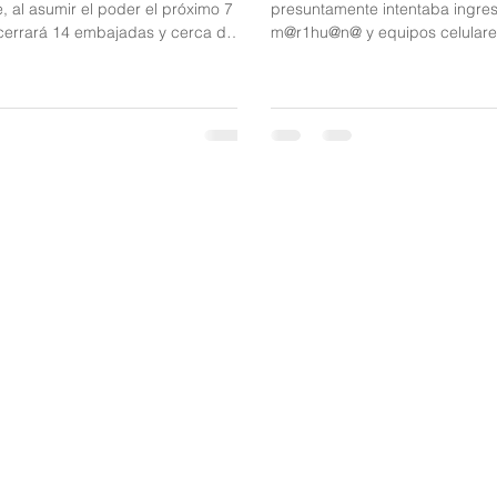
, al asumir el poder el próximo 7
presuntamente intentaba ingre
cerrará 14 embajadas y cerca de
m@r1hu@n@ y equipos celulares
os bajo el argumento de reducir la
Permanente Central, ubicada e
 La decisión incluye las sedes en
Ferrocarril con calle 21. De ac
tí, Sudáfrica, Etiopía, Senegal,
información preliminar, la unif
ragua, entre otras. De la Espriella
encontraba cumpliendo funcio
aciones con Cuba y Nicaragua,
centinela cuando habría sido s
a apertura de la embajada en
los elementos, aparentemente 
reabrirá la representación
personas privadas de la libertad
en Israel desde Jerusalén. #poli
Metropolitana de Ibagué confir
funcionaria fue puesta a disposi