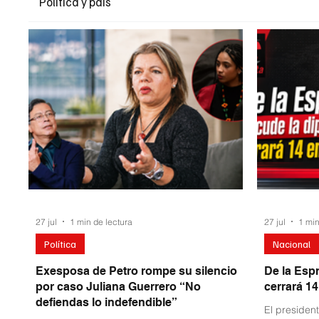
Política y país
27 jul
1 min de lectura
27 jul
1 min
Política
Nacional
Exesposa de Petro rompe su silencio
De la Espr
por caso Juliana Guerrero “No
cerrará 1
defiendas lo indefendible”
El president