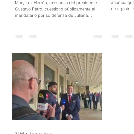
anunció que
Mary Luz Herrán, exesposa del presidente
de agosto, 
Gustavo Petro, cuestionó públicamente al
15 consulad
mandatario por su defensa de Juliana
burocracia.
Guerrero, señalada en una investigación
Argelia, Hai
periodística por su presunta participación en
Cuba y Nica
una red que habría buscado favorecer
romperá rel
contratos públicos en los ministerios de
cancelará l
Vivienda y del Interior. La controversia también
Palestina y 
incluye dudas sobre un supuesto título
colombiana 
universitario irregular con el que Guerrero
habría intentado llegar a un viceministerio.
Herrán aseguró que d
21 jul
1 min de lectura