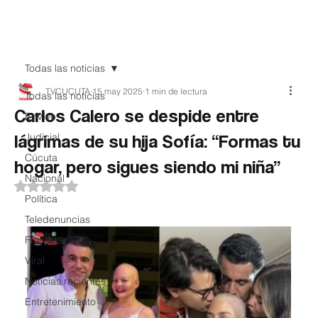
Teledenuncia
Todas las noticias
TVCUCUTA
15 may 2025
1 min de lectura
Todas las noticias
Carlos Calero se despide entre
EnVivo
lágrimas de su hija Sofía: “Formas tu
Judicial
Cúcuta
hogar, pero sigues siendo mi niña”
Nacional
Obtuvo NaN de 5 estrellas.
Política
Teledenuncias
Frontera
Viral
Noticias recientes
Entretenimiento