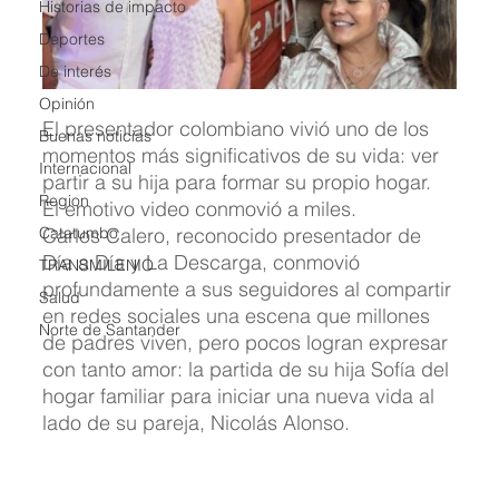
Historias de impacto
Deportes
De interés
Opinión
El presentador colombiano vivió uno de los 
Buenas noticias
momentos más significativos de su vida: ver 
Internacional
partir a su hija para formar su propio hogar. 
Region
El emotivo video conmovió a miles.
Catatumbo
Carlos Calero, reconocido presentador de 
Día a Día y La Descarga, conmovió 
TRANSMILENIO
profundamente a sus seguidores al compartir 
Salud
en redes sociales una escena que millones 
Norte de Santander
de padres viven, pero pocos logran expresar 
con tanto amor: la partida de su hija Sofía del 
hogar familiar para iniciar una nueva vida al 
lado de su pareja, Nicolás Alonso.