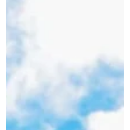
9 jul
Cúcuta
Lorenzo se queda: toma fuerza la continuidad
del proceso en la Selección Colombia
La continuidad de Néstor Lorenzo al frente de la Selección
Colombia toma fuerza luego de que el periodista Pipe Sierra
informara en Instagram que el entrenador argentino tendría
encaminada su renovación con la Federación Colombiana de
Fútbol. La noticia llega después de varios días de debate en redes
sociales, donde miles de hinchas se dividieron entre quienes
pedían un cambio de técnico tras la eliminación mundialista y
quienes defendían la continuidad del proceso, destacand