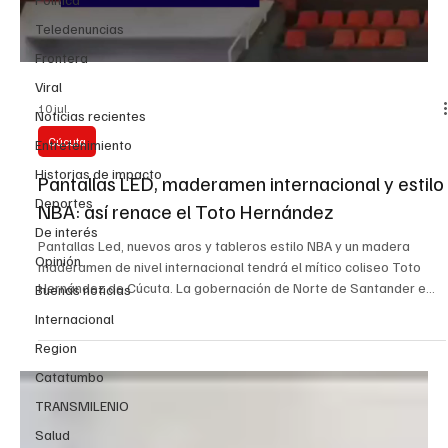
Teledenuncias
Frontera
Viral
10 jul
Noticias recientes
Cúcuta
Entretenimiento
Historias de impacto
Pantallas LED, maderamen internacional y estilo
Deportes
NBA: así renace el Toto Hernández
De interés
Pantallas Led, nuevos aros y tableros estilo NBA y un madera
Opinión
maderamen de nivel internacional tendrá el mítico coliseo Toto
Hernández de Cúcuta. La gobernación de Norte de Santander e
Buenas noticias
INDENORTE convirtieron el máximo escenario del baloncesto
Internacional
regional en un coliseo de alto nivel. La Toto que ya ha sido sede de
Region
campeonatos mundiales y suramericanos, se prepara para iniciar
una nueva era cuyos principales anfitriones serán las selecciones
Catatumbo
nortesantandereanas y el club profesiona
TRANSMILENIO
Salud