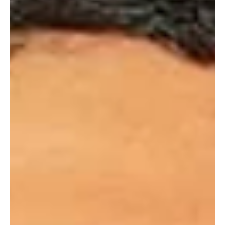
conquistó El Peñol en el triatlón más duro de
Latinoamérica 🥇🔥
La triatleta cucuteña María Camila Ardila brilló en El Peñol,
Antioquia, al quedarse con el primer lugar en la clasificación
general femenina y también con el primer puesto en la categoría
18-29 años de la distancia corta, en una de las competencias más
exigentes del continente. La deportista compitió en la modalidad
sprint, una prueba que incluyó 850 metros de natación, 32
kilómetros de ciclismo y 5 kilómetros de atletismo, recorrido en el
que demostró resistencia, talento,