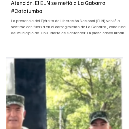
20 oct 2025
Catatumbo
Atención. El ELN se metió a La Gabarra
#Catatumbo
La presencia del Ejército de Liberación Nacional (ELN) volvió a
sentirse con fuerza en el corregimiento de La Gabarra , zona rural
del municipio de Tibú , Norte de Santander. En pleno casco urbano
y a plena luz del día, los habitantes vivieron momentos de pánico
cuando se escucharon disparos de fusil durante un nuevo
hostigamiento armado contra la fuerza pública . Videos grabados
por la comunidad muestran cómo las personas corren buscando
refugio mientras los proyectiles cru