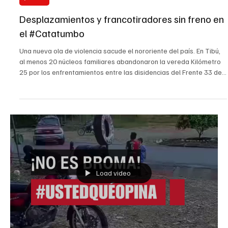
23 jul
Judicial
Desplazamientos y francotiradores sin freno en
el #Catatumbo
Una nueva ola de violencia sacude el nororiente del país. En Tibú,
al menos 20 núcleos familiares abandonaron la vereda Kilómetro
25 por los enfrentamientos entre las disidencias del Frente 33 de
las FARC y el ELN, mientras en zona rural de Ocaña un soldado
resultó herido durante combates contra esta última organización.
Según autoridades departamentales, en sectores como Tres
Bocas, Campo Dos y Kilómetro 25 se han reportado drones
lanzando explosivos cerca de la población ci
Load video