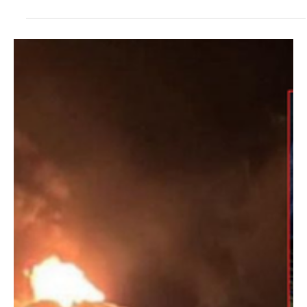
27 sept 2025
Catatumbo
Así es el Megacolegio de Shakira en el
Catatumbo
El megacolegio Fundación Pies Descalzos , liderado por la artista
barranquillera Shakira y su fundación homónima construida en un
lote de...