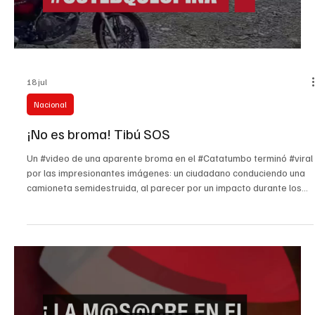
18 jul
Nacional
¡No es broma! Tibú SOS
Un #video de una aparente broma en el #Catatumbo terminó #viral
por las impresionantes imágenes: un ciudadano conduciendo una
camioneta semidestruida, al parecer por un impacto durante los
últimos @taques con expl0s1v0s cerca del municipio de Tibú. En
tono de burla, el hombre con su vehículo impactado asegura que
en Tibú ¡todo anda bien! El estado del carro y el humor del
catatumbo impactaron las redes sociales. #ustedqueopina
#tvcucuta #tibu #almaltiempobuenacara #Impactante