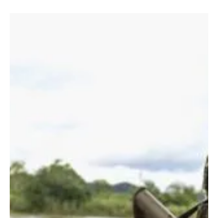
Arrecian los enfrentamientos armados en la zona, Las guerrillas
del ELN y disidencias de las FARC protagonizan intensos
combates. Un nuevo vídeo de la guerra sin control en el Catatumbo
aumenta la preocupación de la comunidad que queda en el centro
de los combates. El fracaso del Ejército Nacional y de la Paz Total
del presidente #Petro tiene a #Nortedesantander en vilo.
#ustedqueopina Los recientes enfrentamientos con epicentro en
zona rural del El Tarra habrían dejado vario