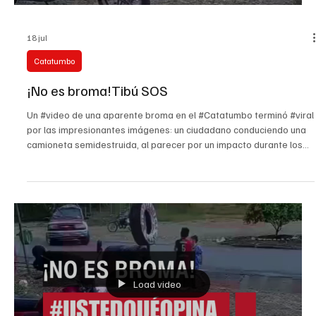
18 jul
Catatumbo
¡No es broma!Tibú SOS
Un #video de una aparente broma en el #Catatumbo terminó #viral
por las impresionantes imágenes: un ciudadano conduciendo una
camioneta semidestruida, al parecer por un impacto durante los
últimos ataques con explosivos cerca del municipio de Tibú. En
tono de burla, el hombre con su vehículo impactado asegura que
en Tibú ¡todo anda bien! El estado del carro y el humor del
catatumbo impactaron las redes sociales. #ustedqueopina
#tvcucuta #tibu #almaltiempobuenacara #Impactante
Load video