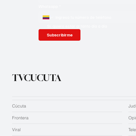
Whatsapp
*
Si, quiero estar al tanto día a día
Subscribirme
TVCUCUTA
Cúcuta
Judi
Frontera
Opi
Viral
Tel