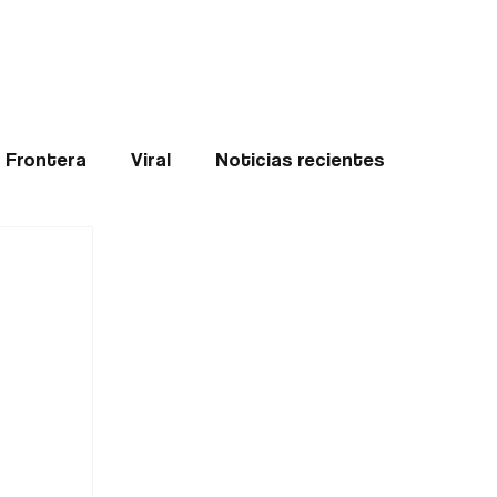
Teledenuncia
l
Opinión
Frontera
Viral
Noticias recientes
ticias
Internacional
Region