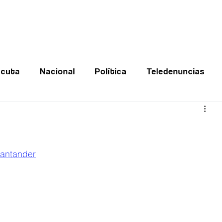
Frontera
Política
Judicial
Entretenimiento
Vira
cuta
Nacional
Política
Teledenuncias
Deportes
De interés
Opinión
Buenas no
Norte de Santander
santander