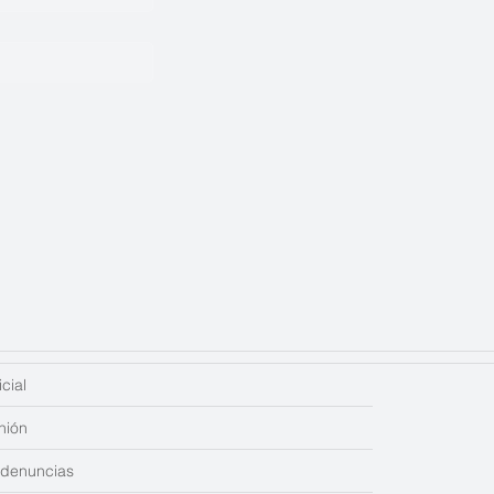
cial
nión
edenuncias