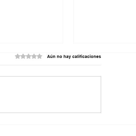
Obtuvo 0 de 5 estrellas.
Aún no hay calificaciones
do contra la policía
¿Irregularidades en el
cuta
acueducto Metropoli