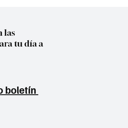
 las
ara tu día a
 boletín 