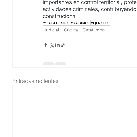
importantes en control territorial, prot
actividades criminales, contribuyendo 
constitucional". 
#CATATUMBO
#BALANCE
#EJERCITO
Judicial
Cúcuta
Catatumbo
Entradas recientes