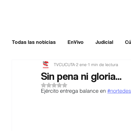
Cúcuta
Todas las noticias
EnVivo
Judicial
Cú
TVCUCUTA
2 ene
1 min de lectura
Entretenimiento
Historias de impacto
Sin pena ni gloria...
Obtuvo NaN de 5 estrellas.
Catatumbo
TRANSMILENIO
Salud
Ejército entrega balance en 
#nortede