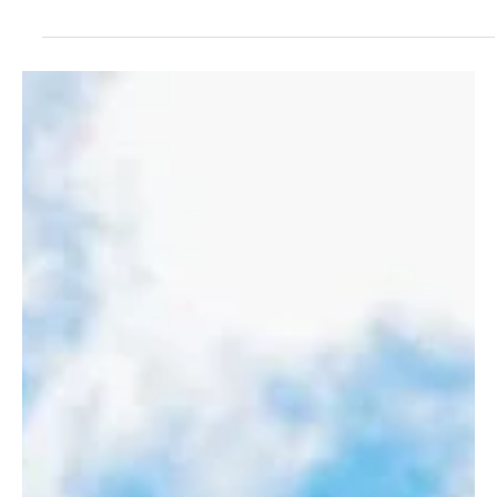
9 jul
Cúcuta
Lorenzo se queda: toma fuerza la continuidad
del proceso en la Selección Colombia
La continuidad de Néstor Lorenzo al frente de la Selección
Colombia toma fuerza luego de que el periodista Pipe Sierra