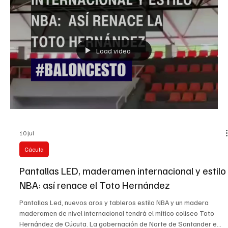
La delegación nortesantandereana ya está lista para representar
al departamento y a Colombia en la disciplina de Boccia, durante
los Juegos Parasuramericanos Valledupar 2026, que se disputarán
desde este sábado 11 de julio hasta el próximo 15 de julio. Por
Norte de Santander estarán en acción Jesús Augusto Romero
Montoya y Laura Carolina García Aponte, acompañados por sus
auxiliares Michael Sneider Rubio Prado y Ana Cecilia Arévalo
Aponte. Además, el profesor Reynel Romero ha
Load video
10 jul