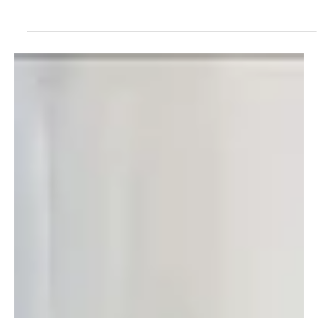
Cúcuta
Pantallas LED, maderamen internacional y estilo
NBA: así renace el Toto Hernández
Pantallas Led, nuevos aros y tableros estilo NBA y un madera
maderamen de nivel internacional tendrá el mítico coliseo Toto
Hernández de Cúcuta. La gobernación de Norte de Santander e
INDENORTE convirtieron el máximo escenario del baloncesto
regional en un coliseo de alto nivel. La Toto que ya ha sido sede de
campeonatos mundiales y suramericanos, se prepara para iniciar
una nueva era cuyos principales anfitriones serán las selecciones
nortesantandereanas y el club profesiona