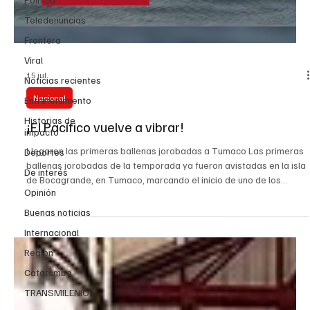
Teledenuncias
Frontera
Viral
15 jul
Noticias recientes
Nacional
Entretenimiento
Historias de
¡El Pacífico vuelve a vibrar!
impacto
Llegaron las primeras ballenas jorobadas a Tumaco Las primeras
Deportes
ballenas jorobadas de la temporada ya fueron avistadas en la isla
De interés
de Bocagrande, en Tumaco, marcando el inicio de uno de los
Opinión
espectáculos naturales más impresionantes del Pacífico
colombiano. Además de Tumaco, Bahía Málaga, Nuquí, Bahía
Buenas noticias
Solano y el Parque Nacional Natural Utría se consolidan como
Internacional
destinos clave para el avistamiento. Las autoridades recomiendan
realizar los recorridos únicamente con operadores auto
Region
Catatumbo
TRANSMILENIO