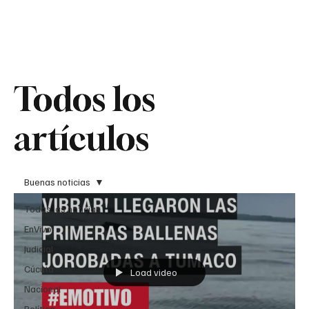
Teledenuncia
Todos los
Todos los
artículos
artículos
Buenas noticias
Todas las noticias
EnVivo
Judicial
Cúcuta
Load video
Nacional
Política