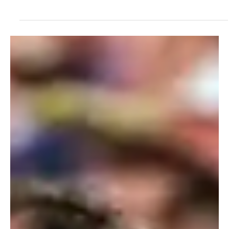
10 jul
Cúcuta
¡De la tribuna a la obra: barristas del Cúcuta se
forman como técnicos en construcción!
Integrantes de La Banda del Indio, barra del Cúcuta Deportivo, le
están apostando a un nuevo proyecto de vida a través de la
educación. Los hinchas adelantan estudios para formarse como
técnicos en construcción de edificaciones, una oportunidad que
busca fortalecer sus conocimientos, disciplina y participación
positiva en la sociedad. Durante el proceso, los barristas no solo
aprenden sobre construcción, sino también sobre valores,
convivencia y responsabilidad. Según expresa