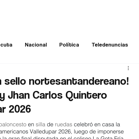
Frontera
Política
Judicial
Entretenimiento
Vira
cuta
Nacional
Política
Teledenuncias
Deportes
De interés
Opinión
Buenas no
 sello nortesantandereano!
y Jhan Carlos Quintero
Norte de Santander
ar 2026
baloncesto
 en 
silla
 de 
ruedas
 celebró en casa la 
ramericanos Valledupar 2026, luego de imponerse 
la gran final disputada en el coliseo La Gota Fría.