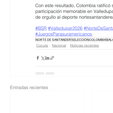
Con este resultado, Colombia ratificó 
participación memorable en Valledupa
de orgullo al deporte nortesantandere
#BSR
#Valledupar2026
#NorteDeSant
#JuegosParasuramericanos
NORTE DE SANTANDER
SELECCIÓNCOLOMBIA
BAL
Cúcuta
Nacional
Noticias recientes
Entradas recientes