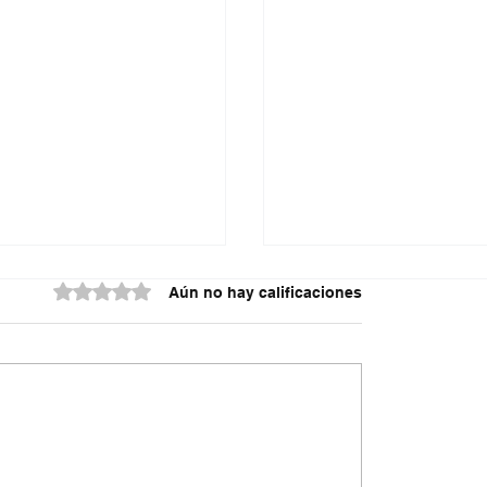
Obtuvo 0 de 5 estrellas.
Aún no hay calificaciones
do contra la policía
¿Irregularidades en el
cuta
acueducto Metropoli