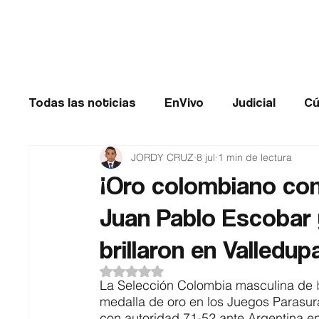
Cúcuta
Todas las noticias
EnVivo
Judicial
Cú
JORDY CRUZ
8 jul
1 min de lectura
Entretenimiento
Historias de impacto
¡Oro colombiano con
Juan Pablo Escobar 
Catatumbo
TRANSMILENIO
Salud
brillaron en Valledup
Obtuvo NaN de 5 estrellas.
La Selección Colombia masculina de 
medalla de oro en los Juegos Parasu
con autoridad 71-52 ante Argentina en 