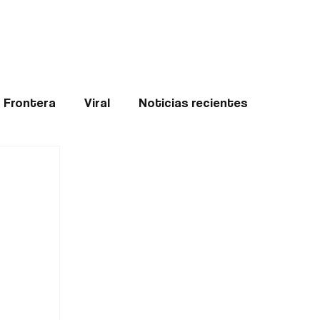
Teledenuncia
l
Opinión
Frontera
Viral
Noticias recientes
ticias
Internacional
Region