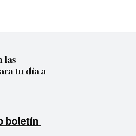
 las
ara tu día a
 boletín 