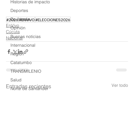
Historias de impacto
Deportes
De interés
#2026
#ENVIVO
#ELECCIONES2026
EnVivo
Opinión
Cúcuta
Buenas noticias
Nacional
Internacional
Region
Catatumbo
TRANSMILENIO
Salud
Ver todo
Entradas recientes
Norte de Santander