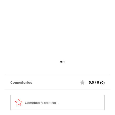
Así quedó el comando de la Policía de
#Norte de Santander tras el at@qu3
terr0r1st@ de la madrugada
¡Impactante! Así quedó el comando de la
Comentarios
0.0 / 5 (0)
Policía de #Norte de Santander tras el at@qu3
terr0r1st@ de la madrugada. De acuerdo con la
información preliminar, la explosión estuvo
Comentar y calificar...
acompañada por ráf@g@s