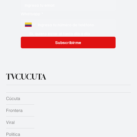
Whatsapp
*
Si, quiero estar al tanto día a día
Subscribirme
TVCUCUTA
Cúcuta
Frontera
Viral
Política