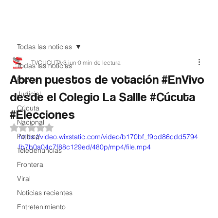
Teledenuncia
Todas las noticias
TVCUCUTA
3 jun
0 min de lectura
Todas las noticias
Abren puestos de votación #EnVivo
EnVivo
desde el Colegio La Sallle #Cúcuta
Judicial
Cúcuta
#Elecciones
Nacional
Obtuvo NaN de 5 estrellas.
Política
https://video.wixstatic.com/video/b170bf_f9bd86cdd5794
fb7b0a04c7f88c129ed/480p/mp4/file.mp4
Teledenuncias
Frontera
Viral
Noticias recientes
Entretenimiento