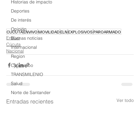
Historias de impacto
Deportes
De interés
Opinión
CUCUTA
ENVIVO
MOVILIDAD
ELN
EXPLOSIVOS
PAROARMADO
EnVivo
Buenas noticias
Cúcuta
Internacional
Nacional
Region
Catatumbo
TRANSMILENIO
Salud
Norte de Santander
Ver todo
Entradas recientes