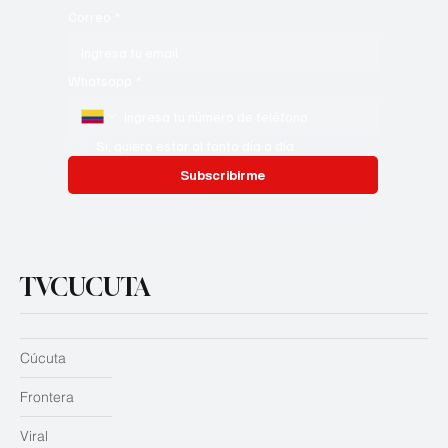
Correo
*
Whatsapp
*
Si, quiero estar al tanto día a día
Subscribirme
TVCUCUTA
Cúcuta
Frontera
Viral