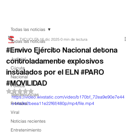
Teledenuncia
Todas las noticias
TVCUCUTA
16 dic 2025
0 min de lectura
Todas las noticias
#Envivo Ejército Nacional detona
EnVivo
controladamente explosivos
Judicial
Cúcuta
instalados por el ELN #PARO
Nacional
#MOVILIDAD
Política
Obtuvo NaN de 5 estrellas.
Teledenuncias
https://video.wixstatic.com/video/b170bf_72ea9e90e7e44
Frontera
e44a3e2beea11e22f6f/480p/mp4/file.mp4
Viral
Noticias recientes
Entretenimiento