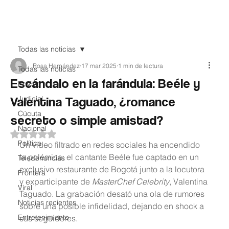
Teledenuncia
Todas las noticias
Rosa Hernández
17 mar 2025
1 min de lectura
Todas las noticias
Escándalo en la farándula: Beéle y
EnVivo
Valentina Taguado, ¿romance
Judicial
Cúcuta
secreto o simple amistad?
Nacional
Obtuvo NaN de 5 estrellas.
Política
Un video filtrado en redes sociales ha encendido 
la polémica: el cantante Beéle fue captado en un 
Teledenuncias
exclusivo restaurante de Bogotá junto a la locutora 
Frontera
y exparticipante de 
MasterChef Celebrity
, Valentina 
Viral
Taguado. La grabación desató una ola de rumores 
Noticias recientes
sobre una posible infidelidad, dejando en shock a 
Entretenimiento
sus seguidores.