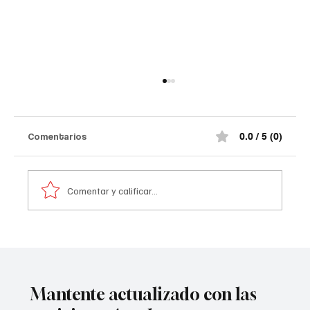
Comentarios
0.0 / 5 (0)
Comentar y calificar...
¡Oro colombiano con sello
nortesantandereano! Juan Pablo
Escobar y Jhan Carlos Quintero brillaron
en Valledupar 2026
Mantente actualizado con las