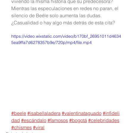
viviendo la misma historia que su predecesora? 
Mientras las especulaciones en redes no paran, el 
silencio de Beéle solo aumenta las dudas. 
¿Casualidad o hay algo más detrás de esta cita?
https://video.wixstatic.com/video/b170bf_26951011d4634
5ea9ffa7d6278357b9e/720p/mp4/file.mp4
#beele
#isabellaladera
#valentinataguado
#infideli
dad
#escándalo
#famosos
#bogotá
#celebridades
#chismes
#viral