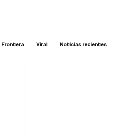
Teledenuncia
l
Opinión
Frontera
Viral
Noticias recientes
ticias
Internacional
Region