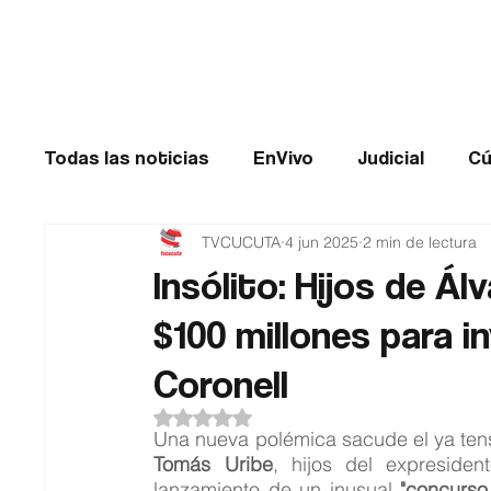
Cúcuta
Todas las noticias
EnVivo
Judicial
Cú
TVCUCUTA
4 jun 2025
2 min de lectura
Entretenimiento
Historias de impacto
Insólito: Hijos de Á
$100 millones para in
Catatumbo
TRANSMILENIO
Salud
Coronell
Obtuvo NaN de 5 estrellas.
Una nueva polémica sacude el ya tens
Tomás Uribe
, hijos del expresiden
lanzamiento de un inusual 
"concurso