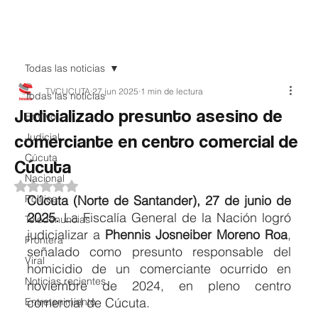
Teledenuncia
Todas las noticias
TVCUCUTA
27 jun 2025
1 min de lectura
Todas las noticias
Judicializado presunto asesino de
EnVivo
comerciante en centro comercial de
Judicial
Cúcuta
Cúcuta
Nacional
Obtuvo NaN de 5 estrellas.
Política
Cúcuta (Norte de Santander), 27 de junio de 
2025.
 La Fiscalía General de la Nación logró 
Teledenuncias
judicializar a 
Phennis Josneiber Moreno Roa
, 
Frontera
señalado como presunto responsable del 
Viral
homicidio de un comerciante ocurrido en 
Noticias recientes
noviembre de 2024, en pleno centro 
comercial de Cúcuta.
Entretenimiento