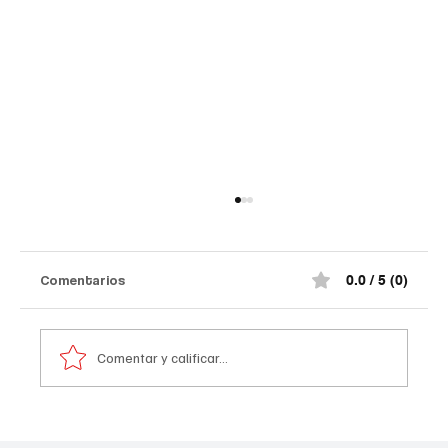
Así quedó el comando de la Policía de
#Norte de Santander tras el at@qu3
terr0r1st@ de la madrugada
¡Impactante! Así quedó el comando de la
Comentarios
0.0 / 5 (0)
Policía de #Norte de Santander tras el at@qu3
terr0r1st@ de la madrugada. De acuerdo con la
información preliminar, la explosión estuvo
Comentar y calificar...
acompañada por ráf@g@s