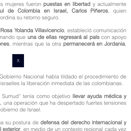
s mujeres fueron 
puestas en libertad
 y actualmente 
ul de Colombia en Israel, Carlos Piñeros
, quien 
rdina su retorno seguro.
 Rosa Yolanda Villavicencio
, estableció comunicación 
rmando que 
una de ellas regresará al país
 con apoyo 
ones
, mientras que la otra 
permanecerá en Jordania
, 
X
Desde el momento de su captura, el Gobierno Nacional había tildado el procedimiento de 
 israelíes la liberación inmediata de las colombianas.
al Sumud” tenía como objetivo 
llevar ayuda médica y 
a
, una operación que ha despertado fuertes tensiones 
gobierno de Israel.
ma su postura de 
defensa del derecho internacional y 
 exterior
, en medio de un contexto regional cada vez 