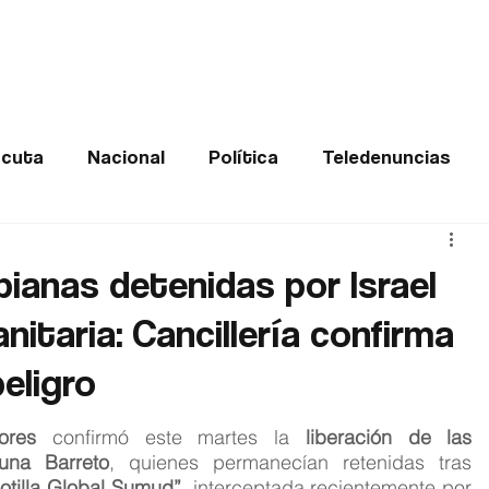
Frontera
Política
Judicial
Entretenimiento
Vira
cuta
Nacional
Política
Teledenuncias
Deportes
De interés
Opinión
Buenas no
bianas detenidas por Israel
itaria: Cancillería confirma
Norte de Santander
eligro
ores
 confirmó este martes la 
liberación de las 
una Barreto
, quienes permanecían retenidas tras 
lotilla Global Sumud”
, interceptada recientemente por 