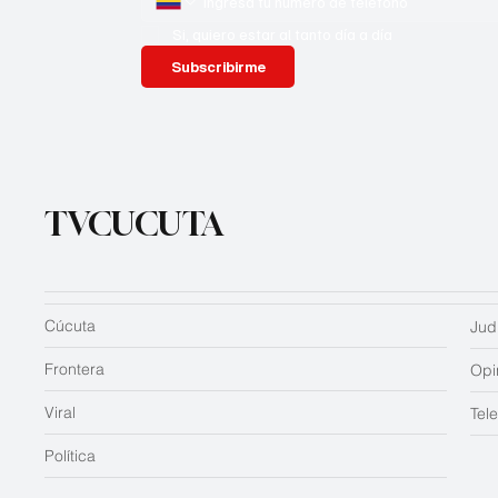
Si, quiero estar al tanto día a día
Subscribirme
TVCUCUTA
Cúcuta
Judi
Frontera
Opi
Viral
Tel
Política