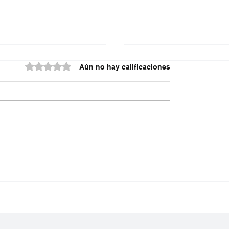
Obtuvo 0 de 5 estrellas.
Aún no hay calificaciones
Palomeque rompe
¿Está de acuerdo con
 mundial y conquista
María Corina machado
ra Colombia en
a Venezuela a apoyar 
órdenes de rescate o
upar 2026🏆
mejor prudencia y evit
confrontaciones polít
plena emergencia?