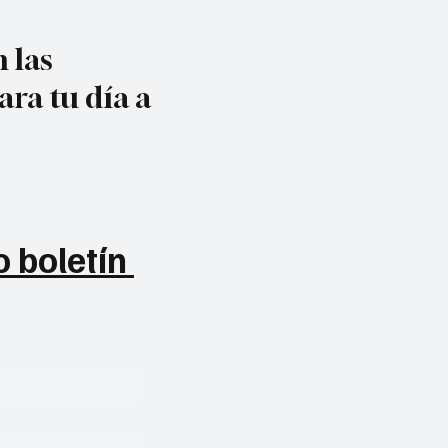
 las
ara tu día a
 boletín 