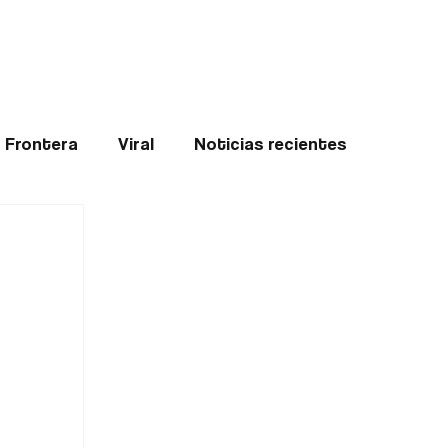
Teledenuncia
l
Opinión
Frontera
Viral
Noticias recientes
ticias
Internacional
Region