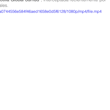
ales.
f_1a0744556e584f46aed1658e0d5f6128/1080p/mp4/file.mp4