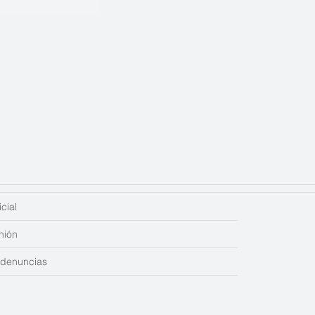
cial
nión
edenuncias