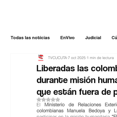
Cúcuta
Todas las noticias
EnVivo
Judicial
Cú
TVCUCUTA
7 oct 2025
1 min de lectura
Entretenimiento
Historias de impacto
Liberadas las colom
durante misión human
Catatumbo
TRANSMILENIO
Salud
que están fuera de p
Obtuvo NaN de 5 estrellas.
El 
Ministerio de Relaciones Exteri
colombianas Manuela Bedoya y L
participar en la misión humanitaria 
“F