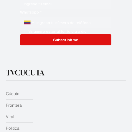
Whatsapp
*
Si, quiero estar al tanto día a día
Subscribirme
TVCUCUTA
Cúcuta
Frontera
Viral
Política