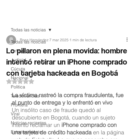
Teledenuncia
Todas las noticias
Rosa Hernández
7 mar 2025
1 min de lectura
Todas las noticias
Lo pillaron en plena movida: hombre
EnVivo
intentó retirar un iPhone comprado
Judicial
Cúcuta
con tarjeta hackeada en Bogotá
Nacional
Obtuvo NaN de 5 estrellas.
Política
La víctima rastreó la compra fraudulenta, fue 
Teledenuncias
al punto de entrega y lo enfrentó en vivo
Frontera
Un insólito caso de fraude quedó al 
Viral
descubierto en Bogotá, cuando un sujeto 
Noticias recientes
intentó reclamar un 
iPhone comprado con 
una tarjeta de crédito hackeada
 en la página 
Entretenimiento