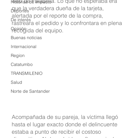
web de Falabella. Lo que no esperaba era 
Historias de impacto
que la verdadera dueña de la tarjeta, 
Deportes
alertada por el reporte de la compra, 
De interés
rastreara el pedido y lo confrontara en plena 
Opinión
recogida del equipo.
Buenas noticias
Internacional
Region
Catatumbo
TRANSMILENIO
Salud
Norte de Santander
Acompañada de su pareja, la víctima llegó 
hasta el lugar exacto donde el delincuente 
estaba a punto de recibir el costoso 