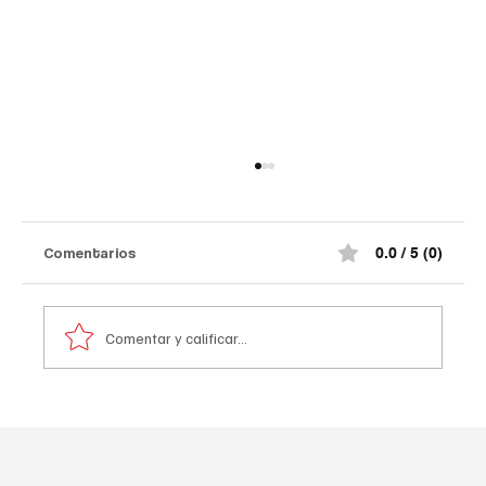
Comentarios
0.0 / 5 (0)
Comentar y calificar...
Atentado contra la policía en #Cúcuta