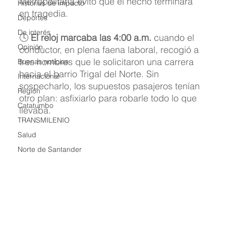
Metropolitana evitó que el hecho terminara 
Historias de impacto
en tragedia.
Deportes
De interés
🕓 
El reloj marcaba las 4:00 a.m.
 cuando el 
Opinión
conductor, en plena faena laboral, recogió a 
tres hombres que le solicitaron una carrera 
Buenas noticias
hacia el barrio Trigal del Norte. Sin 
Internacional
sospecharlo, los supuestos pasajeros tenían 
Region
otro plan: asfixiarlo para robarle todo lo que 
Catatumbo
llevaba.
TRANSMILENIO
Salud
Norte de Santander