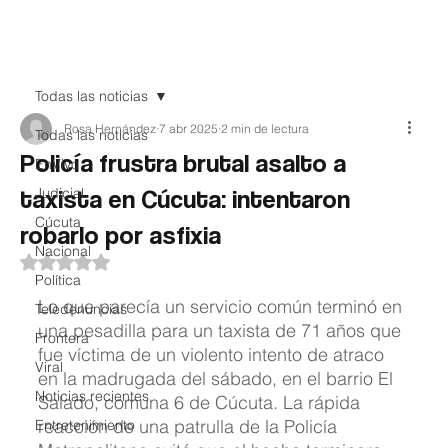
Teledenuncia
Todas las noticias
Rosa Hernández
7 abr 2025
2 min de lectura
Todas las noticias
Policía frustra brutal asalto a
EnVivo
taxista en Cúcuta: intentaron
Judicial
Cúcuta
robarlo por asfixia
Nacional
Obtuvo NaN de 5 estrellas.
Política
Lo que parecía un servicio común terminó en 
Teledenuncias
una pesadilla para un taxista de 71 años que 
Frontera
fue víctima de un violento intento de atraco 
Viral
en la madrugada del sábado, en el barrio El 
Noticias recientes
Salado, comuna 6 de Cúcuta. La rápida 
reacción de una patrulla de la Policía 
Entretenimiento