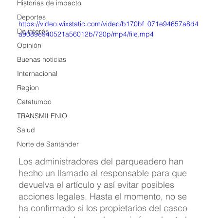
Historias de impacto
Deportes
https://video.wixstatic.com/video/b170bf_071e94657a8d4
De interés
a9089e940521a56012b/720p/mp4/file.mp4
Opinión
Buenas noticias
Internacional
Region
Catatumbo
TRANSMILENIO
Salud
Norte de Santander
Los administradores del parqueadero han 
hecho un llamado al responsable para que 
devuelva el artículo y así evitar posibles 
acciones legales. Hasta el momento, no se 
ha confirmado si los propietarios del casco 