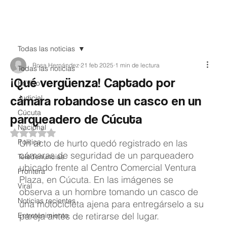
Teledenuncia
Todas las noticias
Rosa Hernández
21 feb 2025
1 min de lectura
Todas las noticias
¡Qué vergüenza! Captado por
EnVivo
cámara robandose un casco en un
Judicial
Cúcuta
parqueadero de Cúcuta
Nacional
Obtuvo NaN de 5 estrellas.
Política
Un acto de hurto quedó registrado en las 
cámaras de seguridad de un parqueadero 
Teledenuncias
ubicado frente al Centro Comercial Ventura 
Frontera
Plaza, en Cúcuta. En las imágenes se 
Viral
observa a un hombre tomando un casco de 
Noticias recientes
una motocicleta ajena para entregárselo a su 
pareja antes de retirarse del lugar.
Entretenimiento