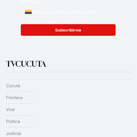
Whatsapp
*
Si, quiero estar al tanto día a día
Subscribirme
TVCUCUTA
Cúcuta
Frontera
Viral
Política
Judicial