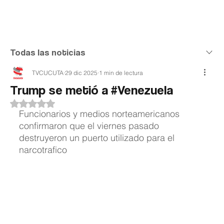
Teledenuncia
Todas las noticias
TVCUCUTA
29 dic 2025
1 min de lectura
Trump se metió a #Venezuela
Obtuvo NaN de 5 estrellas.
Funcionarios y medios norteamericanos 
confirmaron que el viernes pasado 
destruyeron un puerto utilizado para el 
narcotrafico