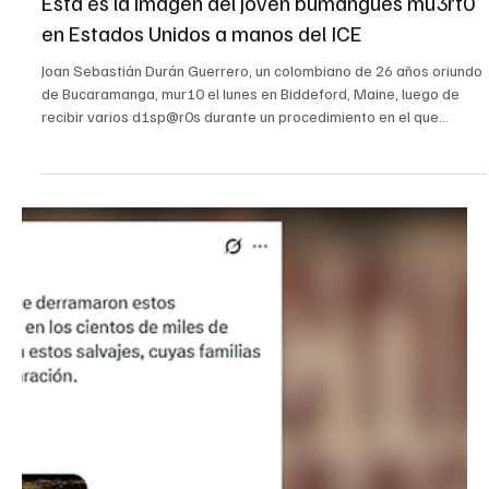
14 jul
Judicial
Esta es la imagen del joven bumangues mu3rt0
en Estados Unidos a manos del ICE
Joan Sebastián Durán Guerrero, un colombiano de 26 años oriundo
de Bucaramanga, mur10 el lunes en Biddeford, Maine, luego de
recibir varios d1sp@r0s durante un procedimiento en el que
participaban agentes del Servicio de Inmigración y Control de
Aduanas de Estados Unidos, ICE. De acuerdo con familiares y
organizaciones defensoras de inmigrantes, Durán Guerrero tenía