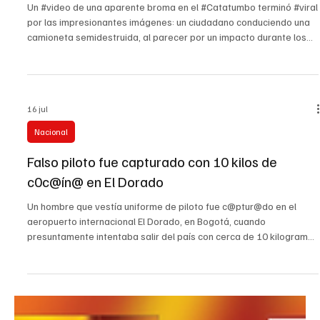
18 jul
Nacional
¡No es broma! Tibú SOS
Un #video de una aparente broma en el #Catatumbo terminó #viral
por las impresionantes imágenes: un ciudadano conduciendo una
camioneta semidestruida, al parecer por un impacto durante los
últimos @taques con expl0s1v0s cerca del municipio de Tibú. En
tono de burla, el hombre con su vehículo impactado asegura que
en Tibú ¡todo anda bien! El estado del carro y el humor del
catatumbo impactaron las redes sociales. #ustedqueopina
16 jul
#tvcucuta #tibu #almaltiempobuenacara #Impactante
Nacional
Falso piloto fue capturado con 10 kilos de
c0c@ín@ en El Dorado
Un hombre que vestía uniforme de piloto fue c@ptur@do en el
aeropuerto internacional El Dorado, en Bogotá, cuando
presuntamente intentaba salir del país con cerca de 10 kilogramos