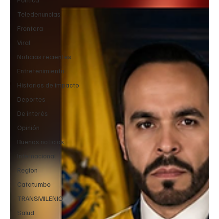
Teledenuncias
Frontera
Viral
Noticias recientes
Entretenimiento
Historias de impacto
Deportes
De interés
Opinión
Buenas noticias
Internacional
Region
Catatumbo
TRANSMILENIO
Salud