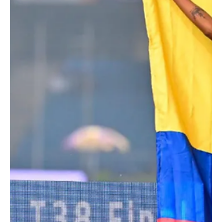
Llegaron las primeras ballenas jorobadas a Tumaco Las primeras
ballenas jorobadas de la temporada ya fueron avistadas en la isla
de Bocagrande, en Tumaco, marcando el inicio de uno de los
espectáculos naturales más impresionantes del Pacífico
colombiano. Además de Tumaco, Bahía Málaga, Nuquí, Bahía
Solano y el Parque Nacional Natural Utría se consolidan como
destinos clave para el avistamiento. Las autoridades recomiendan
realizar los recorridos únicamente con operadores auto