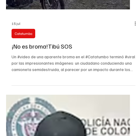
18 jul
Catatumbo
¡No es broma!Tibú SOS
Un #video de una aparente broma en el #Catatumbo terminó #viral
por las impresionantes imágenes: un ciudadano conduciendo una
camioneta semidestruida, al parecer por un impacto durante los
últimos ataques con explosivos cerca del municipio de Tibú. En
tono de burla, el hombre con su vehículo impactado asegura que
en Tibú ¡todo anda bien! El estado del carro y el humor del
catatumbo impactaron las redes sociales. #ustedqueopina
#tvcucuta #tibu #almaltiempobuenacara #Impactante