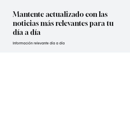
Nacional
Ni perdón ni olvido: De La Espriella
Mensaje del presidente electo Abelardo de La Espriella a los
líderes guerrilleros del país. En un mensaje de hace pocos minutos,
Espriella publica una imagen hecha con IA que refleja la foto de
conocidos líderes guerrilleros del país, en lo que es identificado
como un fuerte mensaje a los insurgentes. El mensaje se produce
en medio de la controversia por las sanciones impuestas dentro
del Caso 01 de la Jurisdicción Especial para la Paz, relacionado con
secuestros, toma de reh
2
/
29
Mantente actualizado con las
noticias más relevantes para tu
día a día