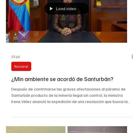
desconocer la elección de Abelardo de la Espriella y anuncia que
no asistirá a su posesión “Yo no puedo aceptar un presidente y,
por eso, no voy a estar el 7 de agosto en ninguna parte ni a darle
la mano allá. Él sabe por qué, porque eso es un fraude”, declaró
Petro durante su intervención televisada. #GustavoPetro
#AbelardoDeLaEspriella #Elecciones2026 #PosesiónPresidencial
Load video
15 jul
Nacional