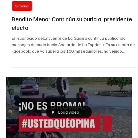
18 jul
Nacional
Bendito Menor Continúa su burla al presidente
electo
El reconocido del1ncuente de La Guajira continúa publicando
mensajes de burla hacia Abelardo de La Espriella. En su cuenta de
Facebook, que ya supera los 100 mil seguidores, ha venido
publicando en las últimas horas imágenes diseñadas con IA que
contienen mensajes como: Abelardo de la Espriella el tigre de
Temu” “Estamos bien equipados” “Aquí hay solo comandos”
“¿Quién sería mejor presidente, Abelardo o yo?” En las
publicaciones, el líder de la agrupación delictiva conocida c
Load video