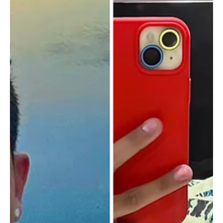
¿Min ambiente se acordó de Santurbán?
Después de confirmarse las graves afectaciones al páramo de
Santurbán producto de la minería ilegal sin control, la ministra
Irene Vélez anunció la expedición de una resolución que busca la
delimitación progresiva de los páramos del país, entre ellos
Santurbán. A pocos días de dejar el gobierno, la controvertida
ministra dijo: La mayor responsabilidad que tenemos como Estado
es el agua" El páramo de Santurbán atraviesa una de sus peores
cr1sis ambientales, la delimitación efe