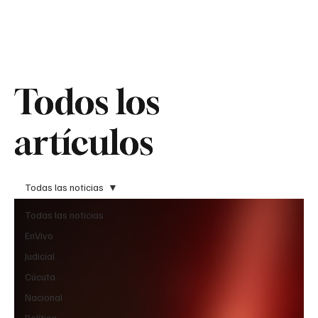
Teledenuncia
Todos los
Todos los
artículos
artículos
Todas las noticias
Todas las noticias
EnVivo
Judicial
Cúcuta
Nacional
Política