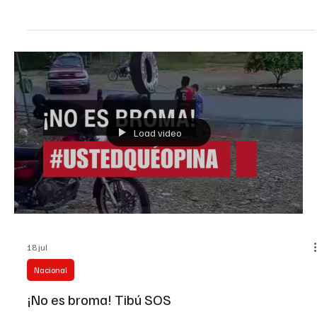
Venezuela
Las autoridades capturaron a Víctor Ramiro Arias Cárdenas,
señalado de integrar la estructura delincuencial denominada
“Metástasis 2” y de participar en el trafico ilegal de
medicamentos de uso hospitalario en Norte de Santander. La
investigación indica que el detenido presuntamente abastecía a la
organización con productos médicos y coordinaba su traslado
desde Ocaña hacia Cúcuta. Según la Fiscalía General de la Nación,
los medicamentos eran movilizados hasta puntos clandest
Load video