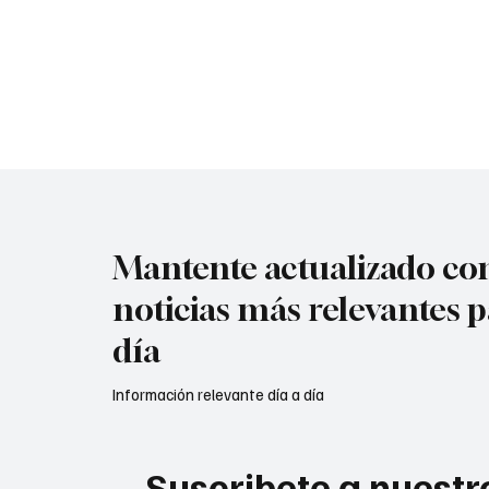
delimitación progresiva de los páramos del país,
entre ellos Santurbán. A pocos días de dejar el
gobierno, la controvertida ministra dijo: La mayor
responsabilidad que tenemos como Estado es el
agua" El páramo de Santurbán atraviesa una de
sus peores cr1sis ambientales, la delimitación
efe
Mantente actualizado con
noticias más relevantes p
día
Información relevante día a día
Suscribete a nuestro