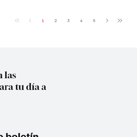
1
2
3
4
5
 las
ara tu día a
 boletín 