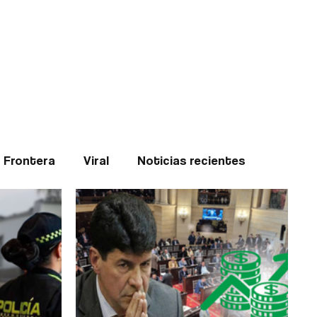
Teledenuncia
l
Opinión
Frontera
Viral
Noticias recientes
ticias
Internacional
Region