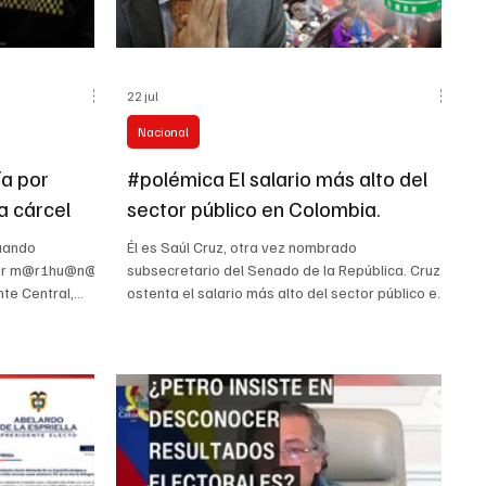
22 jul
Nacional
ía por
#polémica El salario más alto del
a cárcel
sector público en Colombia.
uando
Él es Saúl Cruz, otra vez nombrado
sar m@r1hu@n@
subsecretario del Senado de la República. Cruz
nte Central,
ostenta el salario más alto del sector público en
con calle 21. De
el país, inclusive más alto que el de funcionarios
r, la
de alto rango; nadie se explica esta
iendo funciones
particularidad. El Subsecretario General del
sorprendida con
Senado tiene un salario de $98 millones
estinados a
mensuales al sumar salario, prima de
La Policía
antigüedad, bonificaciones, vacaciones y primas
ó que la
semestrales. Ingresó como empleado del
ón de la Fi
Senado el 20 de diciembre de 1984. A julio de