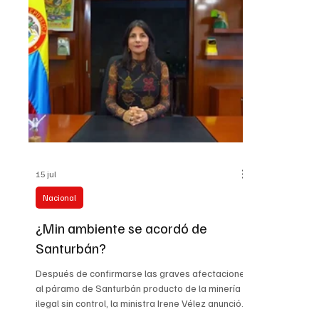
asistencial 
Hernando Mo
institución 
anteriores c
15 jul
Nacional
¿Min ambiente se acordó de
Santurbán?
Después de confirmarse las graves afectaciones
al páramo de Santurbán producto de la minería
ilegal sin control, la ministra Irene Vélez anunció
la expedición de una resolución que busca la