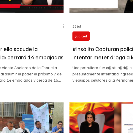
23 jul
Judicial
riella sacude la
#Insólito Capturan polic
ia: cerrará 14 embajadas
intentar meter droga a l
e electo Abelardo de la Espriella
Una patrullera fue c@ptur@d@ c
 al asumir el poder el próximo 7 de
presuntamente intentaba ingre
rará 14 embajadas y cerca de 15
y equipos celulares a la Permane
ajo el argumento de reducir la
ubicada en la avenida Ferrocarril 
La decisión incluye las sedes en
acuerdo con información prelimina
í, Sudáfrica, Etiopía, Senegal, Cuba y
uniformada se encontraba cumpl
ntre otras. De la Espriella romperá
de centinela cuando habría sido 
on Cuba y Nicaragua, cancelará la
los elementos, aparentemente d
la embajada en Palestina y reabrirá
personas privadas de la libertad. 
ación colombiana en Israel desde
Metropolitana de Ibagué confirm
oli
funcionaria fue puesta a disposici