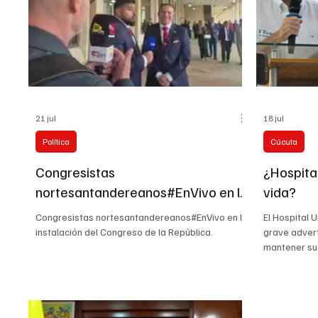
21 jul
18 jul
Política
Cúcuta
Congresistas
¿Hospita
nortesantandereanos#EnVivo en la
vida?
instalación del Congreso de la
Congresistas nortesantandereanos#EnVivo en la
El Hospital 
República.
instalación del Congreso de la República.
grave advert
mantener su
meses. La cr
con las mill
Coosalud, si
prestación d