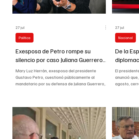
27 jul
27 jul
Política
Nacional
Exesposa de Petro rompe su
De la Esp
silencio por caso Juliana Guerrero
diplomac
“No defiendas lo indefendible”
Mary Luz Herrán, exesposa del presidente
El president
Gustavo Petro, cuestionó públicamente al
anunció que,
mandatario por su defensa de Juliana Guerrero,
agosto, cer
señalada en una investigación periodística por su
consulados b
presunta participación en una red que habría
burocracia. 
buscado favorecer contratos públicos en los
Argelia, Hait
ministerios de Vivienda y del Interior. La
Nicaragua, e
controversia también incluye dudas sobre un
relaciones c
supuesto título universitario irregular con el que
apertura de 
Guerrero habría intentado llegar a un
la represent
viceministerio. Herrán aseguró que d
Jerusalén. #p