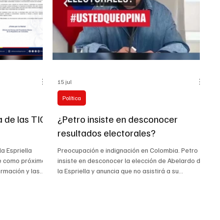
2026
15 jul
Política
a de las TIC
¿Petro insiste en desconocer
resultados electorales?
a Espriella
Preocupación e indignación en Colombia. Petro
te como próxima
insiste en desconocer la elección de Abelardo de
ormación y las
la Espriella y anuncia que no asistirá a su
ncio dentro de
posesión “Yo no puedo aceptar un presidente y,
ara el periodo
por eso, no voy a estar el 7 de agosto en ninguna
gosto. De
parte ni a darle la mano allá. Él sabe por qué,
alla tendrá la
porque eso es un fraude”, declaró Petro durante