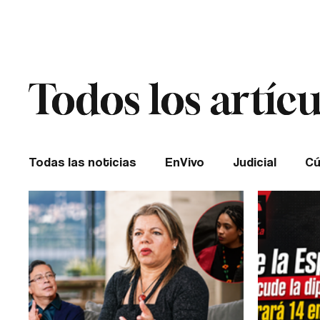
Cúcuta
Todos los artícu
Todos los artícu
Todas las noticias
EnVivo
Judicial
Cú
Entretenimiento
Historias de impacto
Catatumbo
TRANSMILENIO
Salud