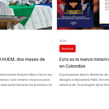
15 jul
Nacional
l HUEM, dos meses de
Esta es la nueva ministr
en Colombia
Universitario Erasmo Meoz lanzó una
El presidente electo Abelardo de l
encia: solo tendría recursos para
designó a Alexandra Falla Zerra
 operación durante los próximos dos
ministra de Tecnologías de la Inf
isis financiera estaría relacionada
Comunicaciones, en un nuevo anu
onarias deudas de Nueva EPS y
la conformación de su gabinete p
tuación que pone en riesgo la
que comenzará el próximo 7 de a
e servicios en el principal centro
acuerdo con el Comunicado 155, F