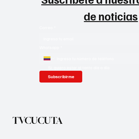
de noticias
Correo
*
Whatsapp
*
Si, quiero estar al tanto día a día
Subscribirme
TVCUCUTA