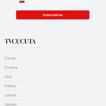
Si, quiero estar al tanto día a día
Subscribirme
TVCUCUTA
Cúcuta
Frontera
Viral
Política
Judicial
Opinión