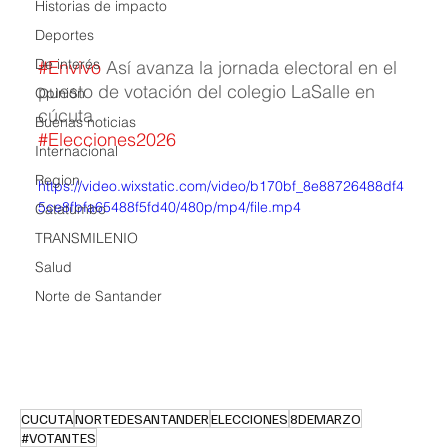
Historias de impacto
Deportes
De interés
#Envivo
 Así avanza la jornada electoral en el 
puesto de votación del colegio LaSalle en 
Opinión
cúcuta
Buenas noticias
#Elecciones2026
Internacional
Region
https://video.wixstatic.com/video/b170bf_8e88726488df4
5ce8fbfa65488f5fd40/480p/mp4/file.mp4
Catatumbo
TRANSMILENIO
Salud
Norte de Santander
CUCUTA
NORTEDESANTANDER
ELECCIONES
8DEMARZO
#VOTANTES