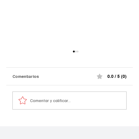
Comentarios
0.0 / 5 (0)
Comentar y calificar...
Atentado contra la policía en #Cúcuta