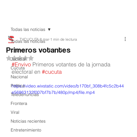
Teledenuncia
Todas las noticias
TVCUCUTA
8 mar
1 min de lectura
Todas las noticias
Primeros votantes
EnVivo
Obtuvo NaN de 5 estrellas.
Judicial
#Envivo
 Primeros votantes de la jornada 
Cúcuta
electoral en 
#cucuta
Nacional
Política
https://video.wixstatic.com/video/b170bf_308b4fc5c2b44
e56863132f007bf7b7b/480p/mp4/file.mp4
Teledenuncias
Frontera
Viral
Noticias recientes
Entretenimiento