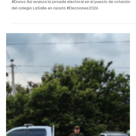
fuentes de agua. Este municipio ya había enfrentado una
emergencia similar en junio, cuando un incendio en la vereda El
Reventón consumió cerca de 500 hectáreas de vegetación y
afectó mangueras del acueducto veredal, dejando a varias f
Load video
8 mar
Cúcuta
Primeros votantes
#Envivo Primeros votantes de la jornada electoral en #cucuta