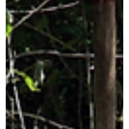
Un #video de una aparente broma en el #Catatumbo terminó #viral
por las impresionantes imágenes: un ciudadano conduciendo una
camioneta semidestruida, al parecer por un impacto durante los
últimos ataques con explosivos cerca del municipio de Tibú. En
tono de burla, el hombre con su vehículo impactado asegura que
en Tibú ¡todo anda bien! El estado del carro y el humor del
catatumbo impactaron las redes sociales. #ustedqueopina
#tvcucuta #tibu #almaltiempobuenacara #Impactante