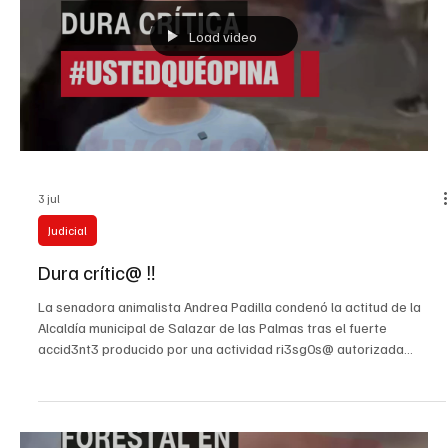
4 jul
Cúcuta
¿Hasta cuándo los niños seguirán pisando la
guerra en el Catatumbo?
Un menor de edad resultó gravemente herido en las últimas horas
tras pisar una mina antipersonal en zona rural del municipio de
Sardinata, Norte de Santander. El hecho ocurrió en el
corregimiento de Las Mercedes, donde el adolescente habría
activado el artefacto explosivo mientras transitaba por el sector.
Como consecuencia de la explosión, el menor sufrió un trauma
severo en una de sus extremidades inferiores. La víctima fue
auxiliada por personas de la comunidad y evacuada