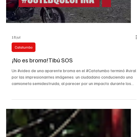
las FARC y el ELN, mientras en zona rural de Ocaña un soldado
resultó herido durante combates contra esta última organización.
Según autoridades departamentales, en sectores como Tres
Bocas, Campo Dos y Kilómetro 25 se han reportado drones
lanzando explosivos cerca de la población ci
Load video
18 jul
Catatumbo
¡No es broma!Tibú SOS