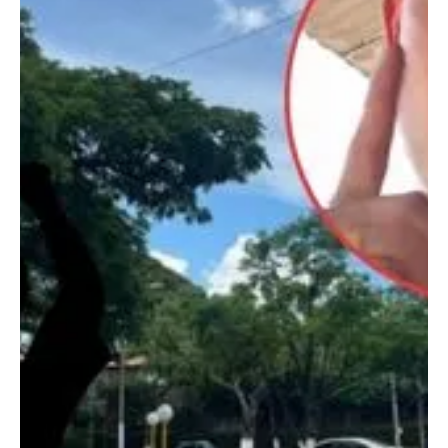
26 dic 2025
Cúcuta
Policía presenta incautaciones, pero en las
calles no controla uso
Van 46 quemados en #Nortedesantander , y se mantiene como la
tercera entidad territorial del país con más personas l3sion@d@s
por pólvora durante la temporada decembrina,de acuerdo con el