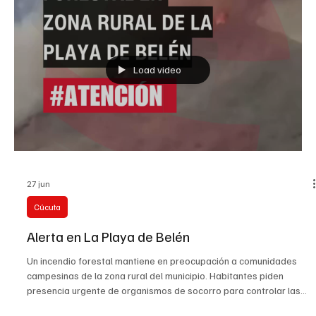
Load video
3 jul
Judicial
Dura crític@ ‼️
La senadora animalista Andrea Padilla condenó la actitud de la
Alcaldía municipal de Salazar de las Palmas tras el fuerte
accid3nt3 producido por una actividad ri3sg0s@ autorizada
posiblemente por la administración municipal. De acuerdo con
reportes conocidos públicamente, el hecho se registró el 29 de
junio durante una actividad que habría sido promovida o
autorizada por la administración municipal. En videos difundidos en