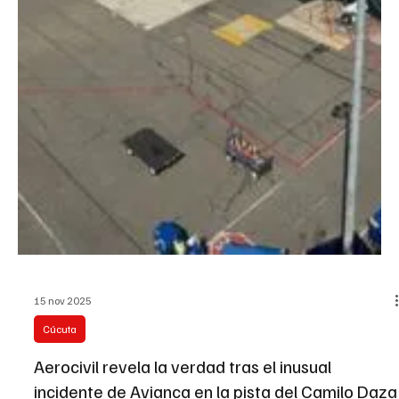
20 nov 2025
Judicial
Ataque armado en el C.C. Bolívar dejó sin vida a
un DJ en Cúcuta
En la madrugada de este 19 de noviembre, cerca de la 1:00 a. m.,
un ataque sicarial cobró la vida de Julián Rueda Pérez, un joven de
25 años reconocido entre sus amigos como DJ Juli , apasionado por
la música electrónica y las motocicletas. Según versiones
preliminares, un hombre armado ingresó a una de las discotecas