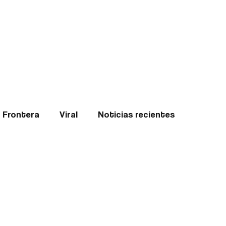
Teledenuncia
l
Opinión
Frontera
Viral
Noticias recientes
ticias
Internacional
Region