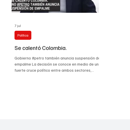
7 jul
Política
Se calentó Colombia.
Gobierno #petro también anuncia suspensión de
empalme La decisión se conoce en medio de un
fuerte cruce político entre ambos sectores,
luego de que integrantes del equipo de De la
Espriella señalaran al Gobierno Petro por
presuntos hechos de criminalidad, acusaciones
que desde el Ejecutivo consideran graves y
contrarias al ambiente institucional que debería
rodear una transición presidencial. Desde el
Comité Nacional de Empalme pidieron respeto
por la figura del presidente Gu