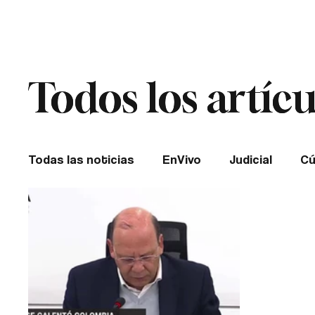
Cúcuta
Todos los artícu
Todos los artícu
Todas las noticias
EnVivo
Judicial
Cú
Entretenimiento
Historias de impacto
Catatumbo
TRANSMILENIO
Salud