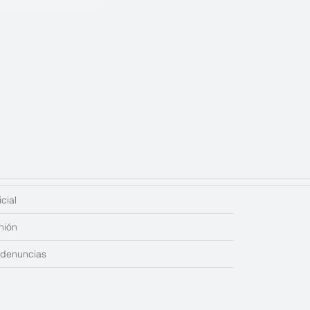
cial
nión
edenuncias