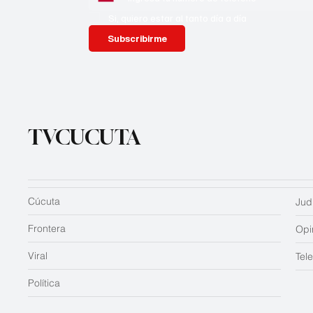
Si, quiero estar al tanto día a día
Subscribirme
TVCUCUTA
Cúcuta
Judi
Frontera
Opi
Viral
Tel
Política