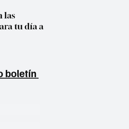
 las
ara tu día a
 boletín 