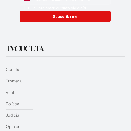
Whatsapp
*
Si, quiero estar al tanto día a día
Subscribirme
TVCUCUTA
Cúcuta
Frontera
Viral
Política