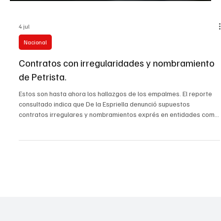
4 jul
Nacional
Contratos con irregularidades y nombramiento
de Petrista.
Estos son hasta ahora los hallazgos de los empalmes. El reporte
consultado indica que De la Espriella denunció supuestos
contratos irregulares y nombramientos exprés en entidades como
la UNP y la Cancillería Señala que José Manuel Restrepo cuestionó
cargos diplomáticos de última hora y que el equipo entrante
instaló un “empalme anticorrupción” con 22 mesas. El equipo
entrante dice que revisará posibles aumentos desmedidos de
personal en entidades públicas antes del cierre del