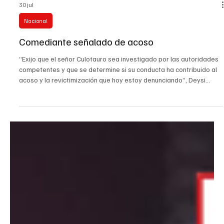
30 jul
Nacional
Comediante señalado de acoso
“Exijo que el señor Culotauro sea investigado por las autoridades
competentes y que se determine si su conducta ha contribuido al
acoso y la revictimización que hoy estoy denunciando”, Deysi
Dorelly Guanaro. La mujer, reconocida como víct1m@ de las FARC,
expuso los chats en que Camilo Díaz le escribe, según ella,
burlándose y revictimizandola. Acá el #video. #culotauro #tvcucuta
#Denuncia #ConflictoArmado #Nacional