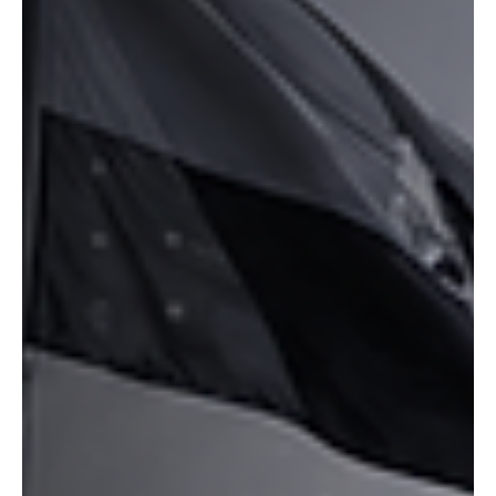
Exesposa de Petro rompe su silencio por caso
Juliana Guerrero “No defiendas lo indefendible”
Mary Luz Herrán, exesposa del presidente Gustavo Petro,
cuestionó públicamente al mandatario por su defensa de Juliana
Guerrero, señalada en una investigación periodística por su
presunta participación en una red que habría buscado favorecer
contratos públicos en los ministerios de Vivienda y del Interior. La
controversia también incluye dudas sobre un supuesto título
universitario irregular con el que Guerrero habría intentado llegar a
un viceministerio. Herrán aseguró que d