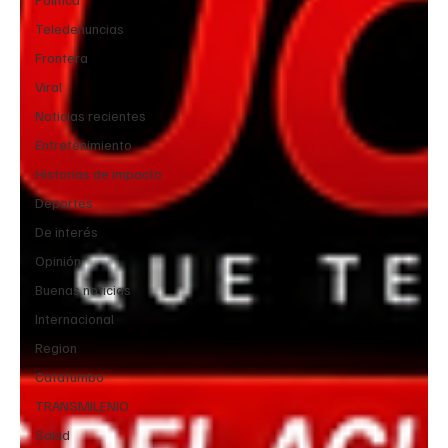
Teledenuncias
Frontera
Viral
Noticias recientes
Entretenimiento
Historias de impacto
Deportes
De interés
Opinión
Buenas noticias
Internacional
Region
Catatumbo
TRANSMILENIO
Salud