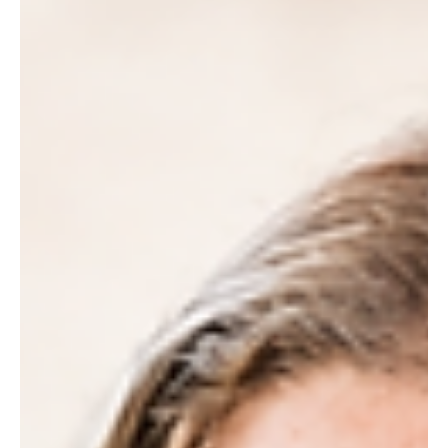
jornada en $3.205,80. Durante el día, la moneda estadounidense
descendió hasta un mínimo de $3.182,10 y alcanzó un máximo de
$3.217,30. En total, el mercado registró 2.251 operaciones por
aproximadamente US$1.283 millones, evidenciando la
incertidumbre entre compradores y vendedores. En los mercados
internacionales, el dólar continúa respaldado por lo