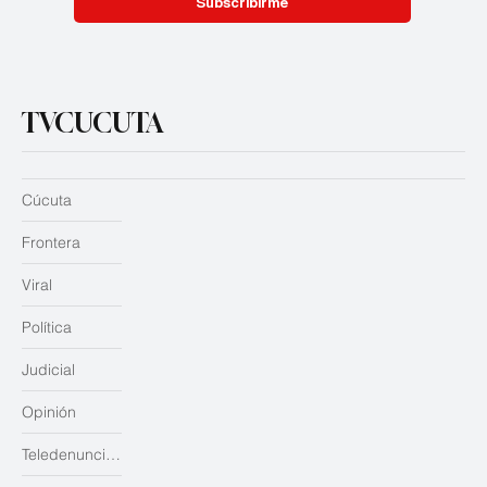
Si, quiero estar al tanto día a día
Subscribirme
TVCUCUTA
Cúcuta
Frontera
Viral
Política
Judicial
Opinión