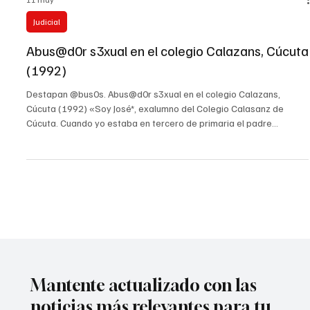
11 may
Judicial
Abus@d0r s3xual en el colegio Calazans, Cúcuta
(1992)
Destapan @bus0s. Abus@d0r s3xual en el colegio Calazans,
Cúcuta (1992) «Soy José*, exalumno del Colegio Calasanz de
Cúcuta. Cuando yo estaba en tercero de primaria el padre
Ceferino Avilés abusó s3xualm3nt3 de mí. Yo tenía
aproximadamente ocho años de edad. Fui expulsado del colegio
ese año, aproximadamente 1992”. Continúan creciendo los
escándalos de abusos s3xual3s por parte de sacerdotes en
Colombia; el prestigioso diario El País de España acaba de
confirmar una investigac
Mantente actualizado con las