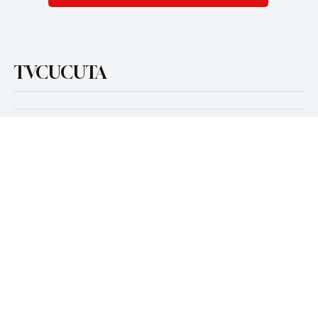
Si, quiero estar al tanto día a día
Subscribirme
TVCUCUTA
Cúcuta
Frontera
Viral
Política
Judicial
Opinión