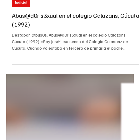
11 may
Judicial
Abus@d0r s3xual en el colegio Calazans, Cúcuta
(1992)
Destapan @bus0s. Abus@d0r s3xual en el colegio Calazans,
Cúcuta (1992) «Soy José*, exalumno del Colegio Calasanz de
Cúcuta. Cuando yo estaba en tercero de primaria el padre
Ceferino Avilés abusó s3xualm3nt3 de mí. Yo tenía
aproximadamente ocho años de edad. Fui expulsado del colegio
ese año, aproximadamente 1992”. Continúan creciendo los
escándalos de abusos s3xual3s por parte de sacerdotes en
Colombia; el prestigioso diario El País de España acaba de
confirmar una investigac