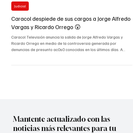
24 mar
Judicial
Caracol despiede de sus cargos a Jorge Alfredo
Vargas y Ricardo Orrego 😲
Caracol Televisión anuncia la salida de Jorge Alfredo Vargas y
Ricardo Orrego en medio de la controversia generada por
denuncias de presunto ac0s0 conocidas en los últimos días. A
través de un comunicado de prensa emitido este 24 de marzo de
2026, la organización señaló que decidió dar por terminado el
vínculo laboral con Ricardo Orrego y Jorge Alfredo Vargas. En el
pronunciamiento, Caracol indicó que se trata de denuncias de
“particular gravedad” que exigen una respuesta “cl