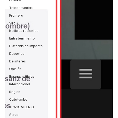
Teledenuncias
Frontera
Viral
Noticias recientes
Entretenimiento
Historias de impacto
Deportes
De interés
Opinión
Buenas noticias
Internacional
Region
Catatumbo
TRANSMILENIO
Salud