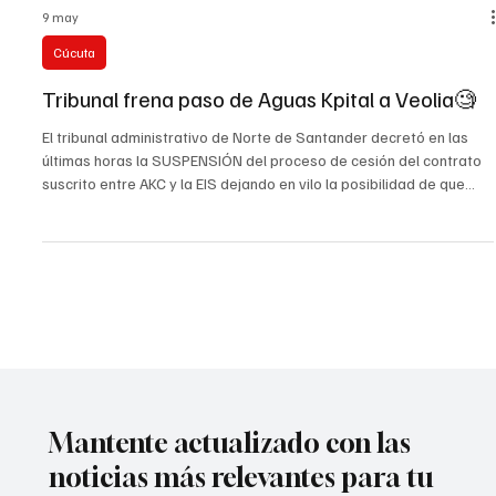
9 may
Cúcuta
Tribunal frena paso de Aguas Kpital a Veolia🧐
El tribunal administrativo de Norte de Santander decretó en las
últimas horas la SUSPENSIÓN del proceso de cesión del contrato
suscrito entre AKC y la EIS dejando en vilo la posibilidad de que
Veolia la multinacional francesa continuará la operación del
acueducto y alcantarillado de Cúcuta sin ningún tipo de proceso
licitatorio. Por medio de una medida cautelar el alto tribunal
suspendió el proceso de cesión dejando también el tema bajo la
lupa jurídica y ciudadana. #UstedQ
Mantente actualizado con las