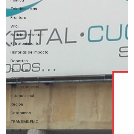
Teledenuncias
Frontera
Viral
Noticias recientes
Entretenimiento
Historias de impacto
Deportes
De interés
Opinión
Buenas noticias
Internacional
Region
Catatumbo
TRANSMILENIO
Salud