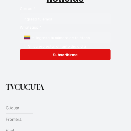
Correo
*
Whatsapp
*
Si, quiero estar al tanto día a día
Subscribirme
TVCUCUTA
Cúcuta
Frontera
Viral