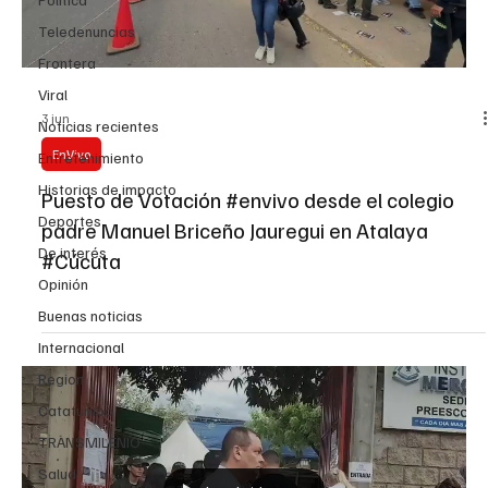
Teledenuncias
Frontera
Viral
3 jun
Noticias recientes
EnVivo
Entretenimiento
Historias de impacto
Puesto de Votación #envivo desde el colegio
Deportes
padre Manuel Briceño Jauregui en Atalaya
De interés
#Cúcuta
Opinión
Buenas noticias
Internacional
Region
Catatumbo
TRANSMILENIO
Salud