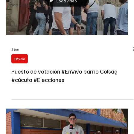
Load video
Norte de Santander
1 jun
EnVivo
Puesto de votación #EnVivo barrio Colsag
#cúcuta #Elecciones