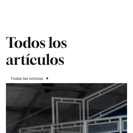
Teledenuncia
Todos los
Todos los
artículos
artículos
Todas las noticias
Todas las noticias
EnVivo
Judicial
Cúcuta
Nacional
Política