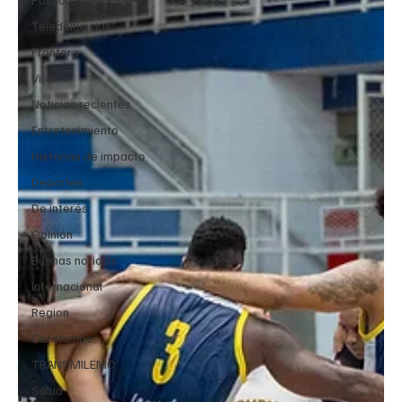
Teledenuncias
Frontera
Viral
Noticias recientes
Entretenimiento
Historias de impacto
Deportes
De interés
Opinión
Buenas noticias
Internacional
Region
Catatumbo
TRANSMILENIO
Salud