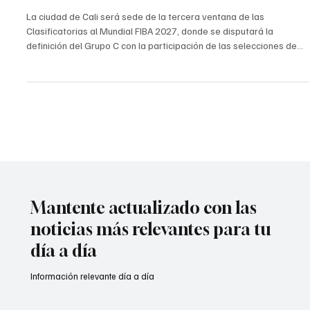
Cali será epicentro del baloncesto internacional
con las clasificatorias al Mundial FIBA 2027
La ciudad de Cali será sede de la tercera ventana de las
Clasificatorias al Mundial FIBA 2027, donde se disputará la
definición del Grupo C con la participación de las selecciones de
Colombia, Venezuela, Brasil y Chile. Los compromisos se jugarán
en el Coliseo Evangelista Mora, escenario que recibirá una semana
clave para el baloncesto continental y que tendrá a la capital
vallecaucana como epicentro de la competencia internacional. La
decisión fue oficializada por FIBA, lueg
Mantente actualizado con las
noticias más relevantes para tu
día a día
Información relevante día a día