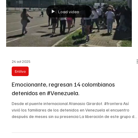
Norte de Santander
Load video
24 oct 2025
EnVivo
Emocionante, regresan 14 colombianos
detenidos en #Venezuela.
Desde el puente internacional Atanasio Girardot. #frontera Así
vivió los familiares de los detenidos en Venezuela el encuentro
después de meses sin su presencia La liberación de este grupo de
colombianos se da en medio de una creciente preocupación por
las denuncias de malos tratos y xenofobia que han hecho
familiares de varios detenidos en territorio venezolano. La historia