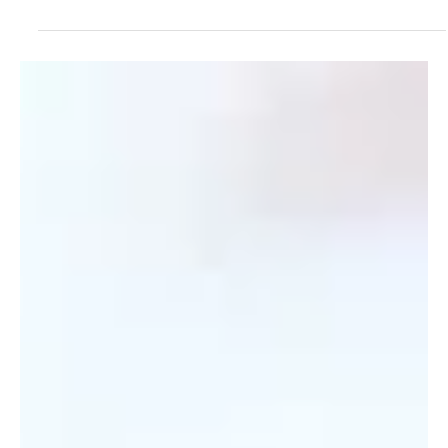
15 sept 2025
Judicial
Tráfico de fentanilo en la #frontera
En el departamento de Arauca, el Ejército Nacional decomisó un
lote de fentanilo en poder de la Segunda Marquetalia,
encendiendo alertas...