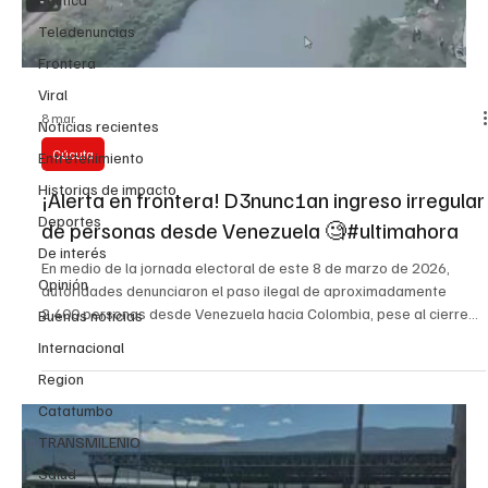
Teledenuncias
Frontera
Viral
8 mar
Noticias recientes
Cúcuta
Entretenimiento
Historias de impacto
¡Alerta en frontera! D3nunc1an ingreso irregular
Deportes
de personas desde Venezuela 🧐#ultimahora
De interés
En medio de la jornada electoral de este 8 de marzo de 2026,
Opinión
autoridades denunciaron el paso ilegal de aproximadamente
2.400 personas desde Venezuela hacia Colombia, pese al cierre
Buenas noticias
de frontera decretado para prevenir irregularidades en las
Internacional
elecciones. De acuerdo con reportes divulgados este domingo, la
Region
situación fue detectada en Norte de Santander y la fuerza pública
ya adelanta procedimientos para contener el ingreso y verificar
Catatumbo
una presunta movilización con fines electorale
TRANSMILENIO
Salud