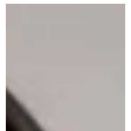
de Iván Colmenares, un abogado cucuteño detenido en una
alcabala venezolana, vuelve a poner en evide