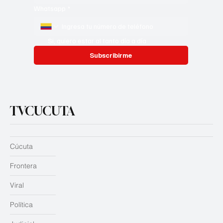
Whatsapp
*
Si, quiero estar al tanto día a día
Subscribirme
TVCUCUTA
Cúcuta
Frontera
Viral
Política