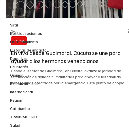
Teledenuncias
Frontera
Viral
26 jun
Noticias recientes
EnVivo
Entretenimiento
Historias de impacto
En vivo desde Guaimaral: Cúcuta se une para
Deportes
ayudar a los hermanos venezolanos
De interés
Desde el sector de Guaimaral, en Cúcuta, avanza la jornada de
Opinión
recolección de ayudas humanitarias para apoyar a las familias
venezolanas afectadas por la emergencia. Este punto de acopio
Buenas noticias
se ha convertido en un espacio de solidaridad, donde ciudadanos,
Internacional
organizaciones y voluntarios se suman con donaciones de
Region
alimentos no perecederos, agua, elementos de aseo, ropa en buen
estado, frazadas y otros artículos de primera necesidad. La
Catatumbo
comunidad cucuteña vuelve a demostrar su espíritu
TRANSMILENIO
Salud