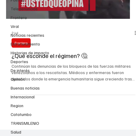
Teledenuncias
Frontera
Viral
2 jul
Noticias recientes
Frontera
Entretenimiento
Historias de impacto
¿Qué esconde el régimen? 🤔
Deportes
Continúan las denuncias de los bloqueos de las fuerzas militares
De interés
venezolanos a los rescatistas. Médicos y enfermeras fueron
detenidos donde la emergencia humanitaria sigue creciendo tras
Opinión
los fuertes terremotos que golpearon la costa central de
Buenas noticias
Venezuela. La emergencia en La Guaira necesita transparencia,
Internacional
acceso para rescatistas y garantías para médicos, enfermeras y
voluntarios. #Venezuela #LaGuaira #EmergenciaHumanitaria
Region
#indignación
Catatumbo
TRANSMILENIO
Salud