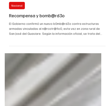
4 jun
Nacional
Recompensa y bomb@rd3o
El Gobierno confirmó un nuevo b0mb@rd3o contra estructuras
armadas vinculadas al n@rcotr@fic0, esta vez en zona rural de
San José del Guaviare. Según la información oficial, se trata del
b0mb@rd30 número 23 ordenado por esta administración contra
organizaciones cr!m!n@les señaladas de at3nt@r contra la vida, la
seguridad y la tranquilidad de los colombianos. Fue recuperado un
menor de edad que habría sido reclutado por esta organización
cr!min@l, mientras que tres integrantes