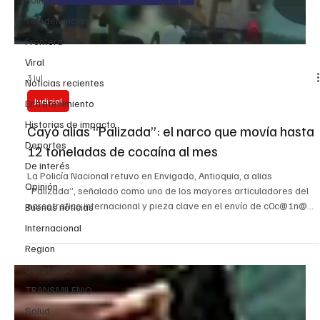
Teledenuncias
Frontera
Viral
3 jul
Noticias recientes
Judicial
Entretenimiento
Historias de impacto
Cayó alias “Palizada”: el narco que movía hasta
Deportes
12 toneladas de cocaína al mes
De interés
La Policía Nacional retuvo en Envigado, Antioquia, a alias
Opinión
“Palizada”, señalado como uno de los mayores articuladores del
narcotrafico internacional y pieza clave en el envío de c0c@1n@
Buenas noticias
hacia Estados Unidos y Europa. Según el reporte oficial, este
Internacional
hombre habría coordinado alianzas entre organizaciones
Region
narcotraficantes y fortalecido redes logísticas para mover droga
a gran escala. Las investigaciones lo relacionan con estructuras
Catatumbo
asociadas a Los Mellizos, alias “Macaco” y “Cuc
TRANSMILENIO
Salud