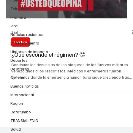
Teledenuncias
Frontera
Viral
2 jul
Noticias recientes
Frontera
Entretenimiento
Historias de impacto
¿Qué esconde el régimen? 🤔
Deportes
Continúan las denuncias de los bloqueos de las fuerzas militares
De interés
venezolanos a los rescatistas. Médicos y enfermeras fueron
detenidos donde la emergencia humanitaria sigue creciendo tras
Opinión
los fuertes terremotos que golpearon la costa central de
Buenas noticias
Venezuela. La emergencia en La Guaira necesita transparencia,
Internacional
acceso para rescatistas y garantías para médicos, enfermeras y
voluntarios. #Venezuela #LaGuaira #EmergenciaHumanitaria
Region
#indignación
Catatumbo
TRANSMILENIO
Salud