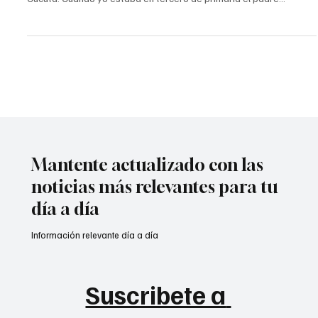
Cúcuta (1992) «Soy José*, exalumno del Colegio Calasanz de
Cúcuta. Cuando yo estaba en tercero de primaria el padre
Ceferino Avilés abusó s3xualm3nt3 de mí. Yo tenía
aproximadamente ocho años de edad. Fui expulsado del colegio
ese año, aproximadamente 1992”. Continúan creciendo los
escándalos de abusos s3xual3s por parte de sacerdotes en
Colombia; el prestigioso diario El País de España acaba de
confirmar una investigac
Mantente actualizado con las
noticias más relevantes para tu
día a día
Información relevante día a día