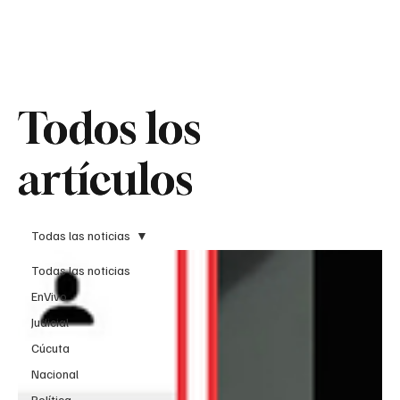
Teledenuncia
Todos los
Todos los
artículos
artículos
Todas las noticias
Todas las noticias
EnVivo
Judicial
Cúcuta
Nacional
Política