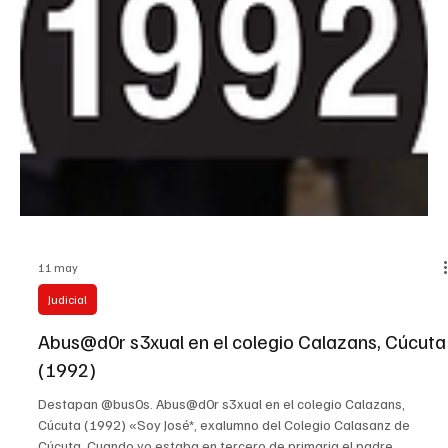
11 may
Judicial
Abus@d0r s3xual en el colegio Calazans, Cúcuta
(1992)
Destapan @bus0s. Abus@d0r s3xual en el colegio Calazans,