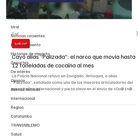
Teledenuncias
Frontera
Viral
3 jul
Noticias recientes
Judicial
Entretenimiento
Historias de impacto
Cayó alias “Palizada”: el narco que movía hasta
Deportes
12 toneladas de cocaína al mes
De interés
La Policía Nacional retuvo en Envigado, Antioquia, a alias
Opinión
“Palizada”, señalado como uno de los mayores articuladores del
narcotrafico internacional y pieza clave en el envío de c0c@1n@
Buenas noticias
hacia Estados Unidos y Europa. Según el reporte oficial, este
Internacional
hombre habría coordinado alianzas entre organizaciones
Region
narcotraficantes y fortalecido redes logísticas para mover droga
a gran escala. Las investigaciones lo relacionan con estructuras
Catatumbo
asociadas a Los Mellizos, alias “Macaco” y “Cuc
TRANSMILENIO
Salud