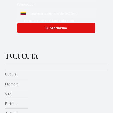
Whatsapp
*
Si, quiero estar al tanto día a día
Subscribirme
TVCUCUTA
Cúcuta
Frontera
Viral
Política