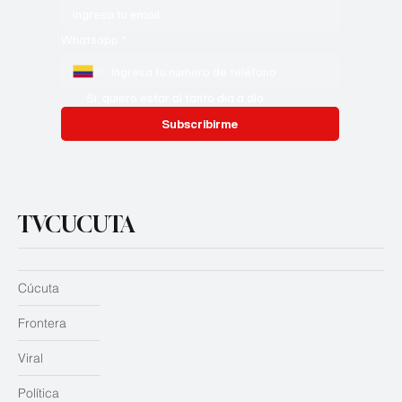
Whatsapp
*
Si, quiero estar al tanto día a día
Subscribirme
TVCUCUTA
Cúcuta
Frontera
Viral
Política