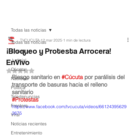
Teledenuncia
Todas las noticias
TVCUCUTA
12 mar 2025
1 min de lectura
Todas las noticias
¡Bloqueo y Protesta Arrocera!
EnVivo
EnVivo
Judicial
Cúcuta
Obtuvo NaN de 5 estrellas.
Riesgo sanitario en 
#Cúcuta
 por parálisis del 
Nacional
transporte de basuras hacia el relleno 
Política
sanitario
Teledenuncias
#Protestas
Frontera
https://www.facebook.com/tvcucuta/videos/66124395629
2675
Viral
Noticias recientes
Entretenimiento