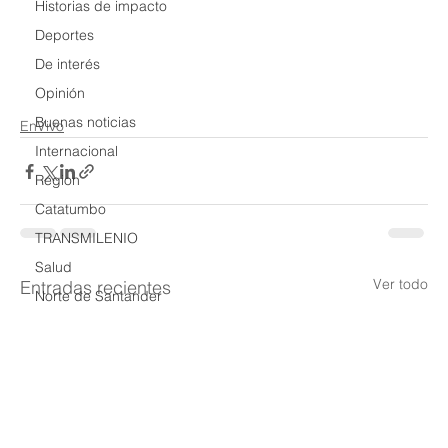
Historias de impacto
Deportes
De interés
Opinión
Buenas noticias
EnVivo
Internacional
Region
Catatumbo
TRANSMILENIO
Salud
Ver todo
Entradas recientes
Norte de Santander