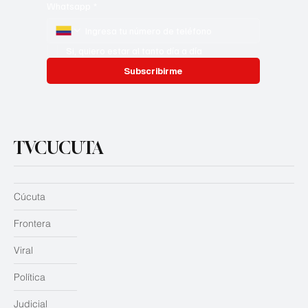
Whatsapp
*
Si, quiero estar al tanto día a día
Subscribirme
TVCUCUTA
Cúcuta
Frontera
Viral
Política
Judicial