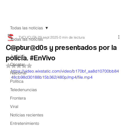
Teledenuncia
Todas las noticias
TVCUCUTA
29 sept 2025
0 min de lectura
Todas las noticias
C@ptur@d0s y presentados por la
EnVivo
policía. #EnVivo
Judicial
Cúcuta
Obtuvo NaN de 5 estrellas.
https://video.wixstatic.com/video/b170bf_aa8d10700bb84
Nacional
48cb98d30188b15b362/480p/mp4/file.mp4
Política
Teledenuncias
Frontera
Viral
Noticias recientes
Entretenimiento