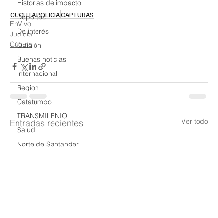
Historias de impacto
CUCUTA
POLICIA
CAPTURAS
Deportes
EnVivo
De interés
Judicial
Cúcuta
Opinión
Buenas noticias
Internacional
Region
Catatumbo
TRANSMILENIO
Ver todo
Entradas recientes
Salud
Norte de Santander