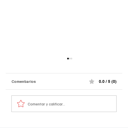
Comentarios
0.0 / 5 (0)
Comentar y calificar...
Atentado contra la policía en #Cúcuta