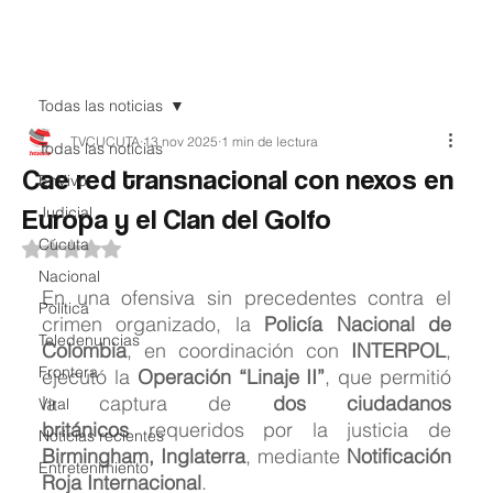
Teledenuncia
Todas las noticias
TVCUCUTA
13 nov 2025
1 min de lectura
Todas las noticias
Cae red transnacional con nexos en
EnVivo
Europa y el Clan del Golfo
Judicial
Cúcuta
Obtuvo NaN de 5 estrellas.
Nacional
En una ofensiva sin precedentes contra el 
Política
crimen organizado, la 
Policía Nacional de 
Teledenuncias
Colombia
, en coordinación con 
INTERPOL
, 
Frontera
ejecutó la 
Operación “Linaje II”
, que permitió 
la captura de 
dos ciudadanos 
Viral
británicos
 requeridos por la justicia de 
Noticias recientes
Birmingham, Inglaterra
, mediante 
Notificación 
Entretenimiento
Roja Internacional
.