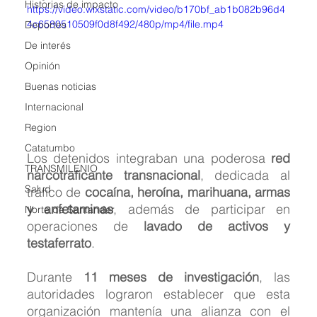
Historias de impacto
https://video.wixstatic.com/video/b170bf_ab1b082b96d4
4c6580510509f0d8f492/480p/mp4/file.mp4
Deportes
De interés
Opinión
Buenas noticias
Internacional
Region
Catatumbo
Los detenidos integraban una poderosa 
red 
TRANSMILENIO
narcotraficante transnacional
, dedicada al 
Salud
tráfico de 
cocaína, heroína, marihuana, armas 
y anfetaminas
, además de participar en 
Norte de Santander
operaciones de 
lavado de activos y 
testaferrato
.
Durante 
11 meses de investigación
, las 
autoridades lograron establecer que esta 
organización mantenía una alianza con el 