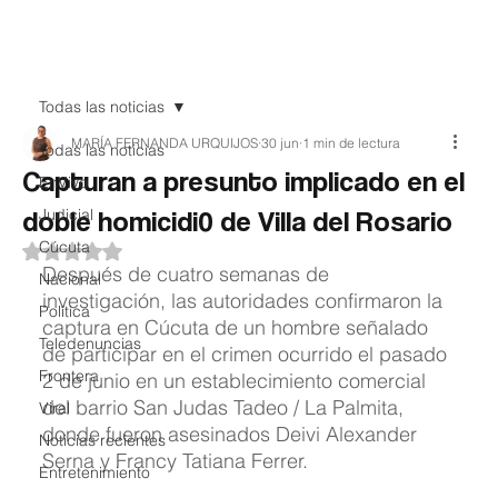
Teledenuncia
Todas las noticias
MARÍA FERNANDA URQUIJOS
30 jun
1 min de lectura
Todas las noticias
Capturan a presunto implicado en el
EnVivo
doble homicidi0 de Villa del Rosario
Judicial
Cúcuta
Obtuvo NaN de 5 estrellas.
Después de cuatro semanas de 
Nacional
investigación, las autoridades confirmaron la 
Política
captura en Cúcuta de un hombre señalado 
Teledenuncias
de participar en el crimen ocurrido el pasado 
Frontera
2 de junio en un establecimiento comercial 
del barrio San Judas Tadeo / La Palmita, 
Viral
donde fueron asesinados Deivi Alexander 
Noticias recientes
Serna y Francy Tatiana Ferrer.
Entretenimiento