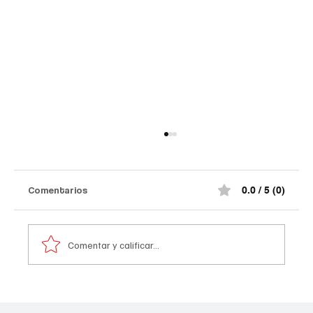
Comentarios
0.0 / 5 (0)
Comentar y calificar...
Atentado contra la policía en #Cúcuta