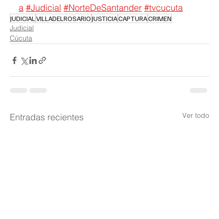
a
#Judicial
#NorteDeSantander
#tvcucuta
JUDICIAL
VILLADELROSARIO
JUSTICIA
CAPTURA
CRIMEN
Judicial
Cúcuta
Ver todo
Entradas recientes