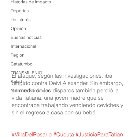
Historias de impacto
Deportes
De interés
Opinión
Buenas noticias
Internacional
Region
Catatumbo
TRANSMILENIO
El ataque, según las investigaciones, iba 
Salud
dirigido contra Deivi Alexander. Sin embargo, 
en medio de los disparos también perdió la 
Norte de Santander
vida Tatiana, una joven madre que se 
encontraba trabajando vendiendo ceviches y 
sin el regreso a casa con su bebé.
#VillaDelRosario
#Cúcuta
#JusticiaParaTatian