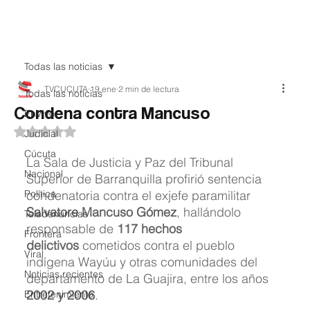
Teledenuncia
Todas las noticias
TVCUCUTA
19 ene
2 min de lectura
Todas las noticias
Condena contra Mancuso
EnVivo
Obtuvo NaN de 5 estrellas.
Judicial
Cúcuta
La Sala de Justicia y Paz del Tribunal 
Nacional
Superior de Barranquilla profirió sentencia 
Política
condenatoria contra el exjefe paramilitar 
Salvatore Mancuso Gómez
, hallándolo 
Teledenuncias
responsable de 
117 hechos 
Frontera
delictivos
 cometidos contra el pueblo 
Viral
indígena Wayúu y otras comunidades del 
Noticias recientes
departamento de La Guajira, entre los años 
2002 y 2006
.
Entretenimiento