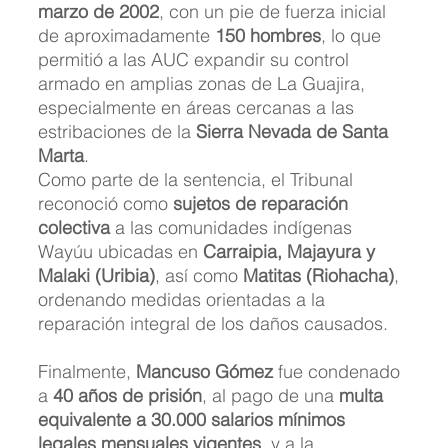
marzo de 2002
, con un pie de fuerza inicial 
de aproximadamente 
150 hombres
, lo que 
permitió a las AUC expandir su control 
armado en amplias zonas de La Guajira, 
especialmente en áreas cercanas a las 
estribaciones de la 
Sierra Nevada de Santa 
Marta
.
Como parte de la sentencia, el Tribunal 
reconoció como 
sujetos de reparación 
colectiva
 a las comunidades indígenas 
Wayúu ubicadas en 
Carraipia, Majayura y 
Malaki (Uribia)
, así como 
Matitas (Riohacha)
, 
ordenando medidas orientadas a la 
reparación integral de los daños causados.
Finalmente, 
Mancuso Gómez
 fue condenado 
a 
40 años de prisión
, al pago de una 
multa 
equivalente a 30.000 salarios mínimos 
legales mensuales vigentes
, y a la 