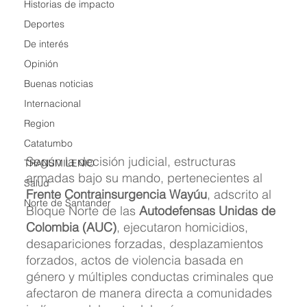
Historias de impacto
Deportes
De interés
Opinión
Buenas noticias
Internacional
Region
Catatumbo
Según la decisión judicial, estructuras 
TRANSMILENIO
armadas bajo su mando, pertenecientes al 
Salud
Frente Contrainsurgencia Wayúu
, adscrito al 
Norte de Santander
Bloque Norte de las 
Autodefensas Unidas de 
Colombia (AUC)
, ejecutaron homicidios, 
desapariciones forzadas, desplazamientos 
forzados, actos de violencia basada en 
género y múltiples conductas criminales que 
afectaron de manera directa a comunidades 