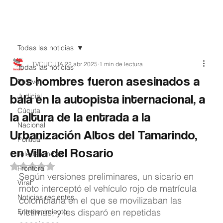
Teledenuncia
Todas las noticias
TVCUCUTA
22 abr 2025
1 min de lectura
Todas las noticias
Dos hombres fueron asesinados a
EnVivo
bala en la autopista internacional, a
Judicial
Cúcuta
la altura de la entrada a la
Nacional
Urbanización Altos del Tamarindo,
Política
en Villa del Rosario
Teledenuncias
Obtuvo NaN de 5 estrellas.
Frontera
Según versiones preliminares, un sicario en 
Viral
moto interceptó el vehículo rojo de matrícula 
Noticias recientes
colombiana en el que se movilizaban las 
víctimas, y les disparó en repetidas 
Entretenimiento