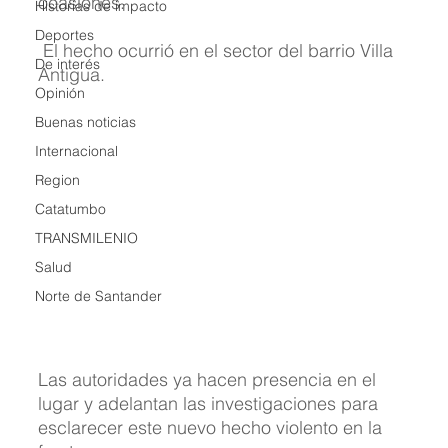
ocasiones.
Historias de impacto
Deportes
 El hecho ocurrió en el sector del barrio Villa 
De interés
Antigua.
Opinión
Buenas noticias
Internacional
Region
Catatumbo
TRANSMILENIO
Salud
Norte de Santander
Las autoridades ya hacen presencia en el 
lugar y adelantan las investigaciones para 
esclarecer este nuevo hecho violento en la 