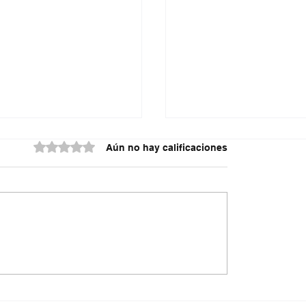
Obtuvo 0 de 5 estrellas.
Aún no hay calificaciones
¿Qué esconde el régi
tista desaparecido
ticar?