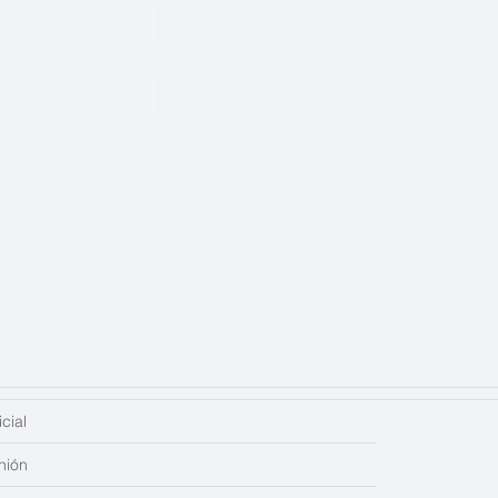
cial
nión