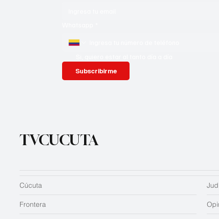
Whatsapp
*
Si, quiero estar al tanto día a día
Subscribirme
TVCUCUTA
Cúcuta
Judi
Frontera
Opi